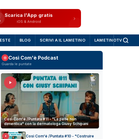
Scarica l'App gratis
iOS & Android
IESTE
BLOG
SCRIVI A IL LAMETINO
LAMETINOTV
Così Com'è Podcast
Guarda le puntate
Così Com'è /Puntata #11 - "La pelle non
dimentica" con la dermatologa Giusy Schipani
Così Com'è /Puntata #10 - "Costruire