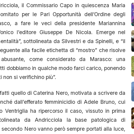
icciola, il Commissario Capo in quiescenza Maria
Comitato per le Pari Opportunità dell’Ordine degli
co, a fare le veci della presidente Mariannina
fonico l’editore Giuseppe De Nicola. Emerge nel
talità”, sottolineata da Silvestri e da Spinelli, e “il
guente alla facile etichetta di “mostro” che risolve
o abusante, come considerato da Marasco: una
utti dobbiamo in qualche modo farci carico, ponendo
non si verifichino più”.
atti quello di Caterina Nero, motivata a scrivere da
 nonché dall’efferato femminicidio di Adele Bruno, cui
o Ventriglia ha ripercorso il caso, vissuto in prima
tolineata da Andricciola la base patologica di
 secondo Nero vanno però sempre portati alla luce,