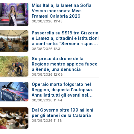
Miss Italia, la lametina Sofia
Vescio incoronata Miss
Framesi Calabria 2026
08/08/2026 13:43
Passerella su SS18 tra Gizzeria
e Lamezia, cittadini e istituzioni
a confronto: “Servono risposte
e tempi certi”
08/08/2026 12:31
Sorpreso da drone della
Regione mentre appicca fuoco
a Rende, una denuncia
08/08/2026 12:08
Operaio morto folgorato nel
Reggino, disposta l'autopsia.
Annullati tutti gli eventi nel
paese della tragedia
08/08/2026 11:44
Dal Governo oltre 199 milioni
per gli atenei della Calabria
08/08/2026 11:38