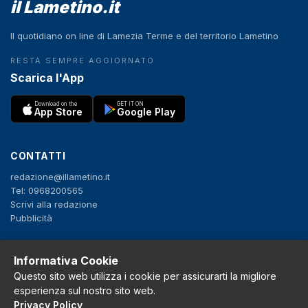
il Lametino.it
Il quotidiano on line di Lamezia Terme e del territorio Lametino
RESTA SEMPRE AGGIORNATO
Scarica l'App
Download on the
GET IT ON
App Store
Google Play
CONTATTI
redazione@illametino.it
Tel: 0968200565
Scrivi alla redazione
Pubblicità
SEGUICI
Informativa Cookie
Questo sito web utilizza i cookie per assicurarti la migliore
f
X
IG
YT
esperienza sul nostro sito web.
Privacy Policy