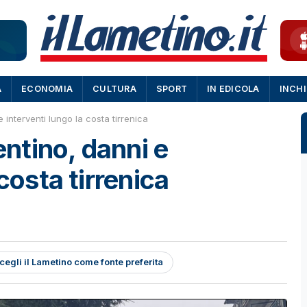
A
ECONOMIA
CULTURA
SPORT
IN EDICOLA
INCH
interventi lungo la costa tirrenica
ntino, danni e
costa tirrenica
cegli il Lametino come fonte preferita