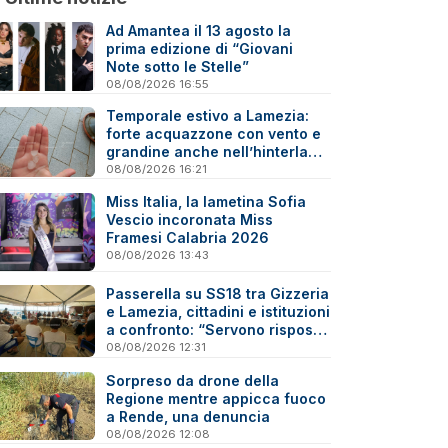
Ad Amantea il 13 agosto la
prima edizione di “Giovani
Note sotto le Stelle”
08/08/2026 16:55
Temporale estivo a Lamezia:
forte acquazzone con vento e
grandine anche nell’hinterland
- Video
08/08/2026 16:21
Miss Italia, la lametina Sofia
Vescio incoronata Miss
Framesi Calabria 2026
08/08/2026 13:43
Passerella su SS18 tra Gizzeria
e Lamezia, cittadini e istituzioni
a confronto: “Servono risposte
e tempi certi”
08/08/2026 12:31
Sorpreso da drone della
Regione mentre appicca fuoco
a Rende, una denuncia
08/08/2026 12:08