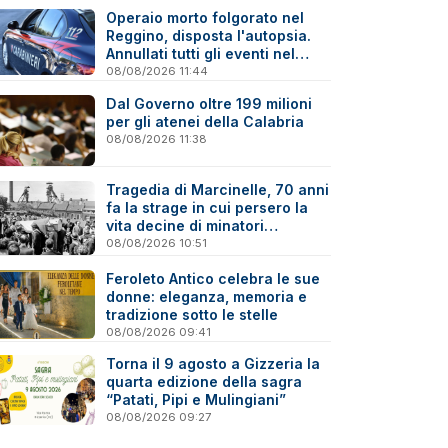
Operaio morto folgorato nel
Reggino, disposta l'autopsia.
Annullati tutti gli eventi nel
paese della tragedia
08/08/2026 11:44
Dal Governo oltre 199 milioni
per gli atenei della Calabria
08/08/2026 11:38
Tragedia di Marcinelle, 70 anni
fa la strage in cui persero la
vita decine di minatori
calabresi
08/08/2026 10:51
Feroleto Antico celebra le sue
donne: eleganza, memoria e
tradizione sotto le stelle
08/08/2026 09:41
Torna il 9 agosto a Gizzeria la
quarta edizione della sagra
“Patati, Pipi e Mulingiani”
08/08/2026 09:27