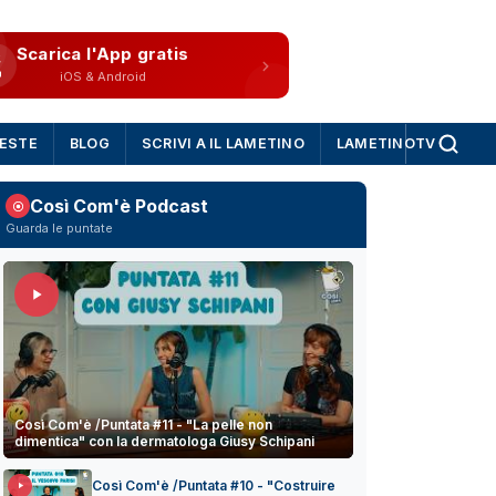
Scarica l'App gratis
iOS & Android
IESTE
BLOG
SCRIVI A IL LAMETINO
LAMETINOTV
Così Com'è Podcast
Guarda le puntate
Così Com'è /Puntata #11 - "La pelle non
dimentica" con la dermatologa Giusy Schipani
Così Com'è /Puntata #10 - "Costruire