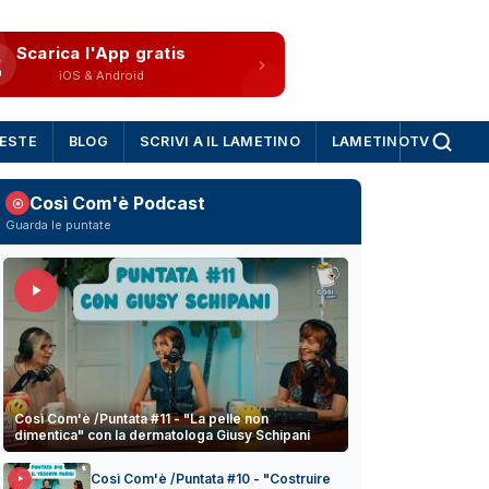
Scarica l'App gratis
iOS & Android
IESTE
BLOG
SCRIVI A IL LAMETINO
LAMETINOTV
Così Com'è Podcast
Guarda le puntate
Così Com'è /Puntata #11 - "La pelle non
dimentica" con la dermatologa Giusy Schipani
Così Com'è /Puntata #10 - "Costruire