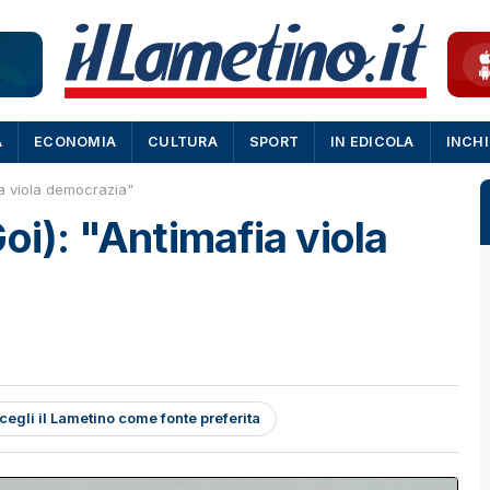
A
ECONOMIA
CULTURA
SPORT
IN EDICOLA
INCH
ia viola democrazia"
oi): "Antimafia viola
cegli il Lametino come fonte preferita