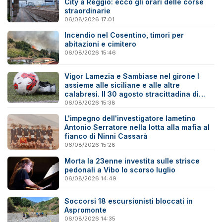
City a Reggio: ecco gli orari delle corse
straordinarie
06/08/2026 17:01
Incendio nel Cosentino, timori per
abitazioni e cimitero
06/08/2026 15:46
Vigor Lamezia e Sambiase nel girone I
assieme alle siciliane e alle altre
calabresi. Il 30 agosto stracittadina di
Coppa Italia
06/08/2026 15:38
L'impegno dell'investigatore lametino
Antonio Serratore nella lotta alla mafia al
fianco di Ninni Cassarà
06/08/2026 15:28
Morta la 23enne investita sulle strisce
pedonali a Vibo lo scorso luglio
06/08/2026 14:49
Soccorsi 18 escursionisti bloccati in
Aspromonte
06/08/2026 14:35