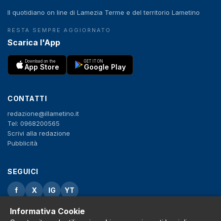
Il quotidiano on line di Lamezia Terme e del territorio Lametino
RESTA SEMPRE AGGIORNATO
Scarica l'App
Download on the
GET IT ON
App Store
Google Play
CONTATTI
redazione@illametino.it
Tel: 0968200565
Scrivi alla redazione
Pubblicità
SEGUICI
f
X
IG
YT
Informativa Cookie
Privacy Policy