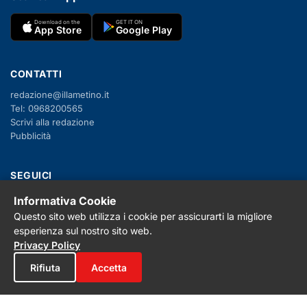
Download on the
GET IT ON
App Store
Google Play
CONTATTI
redazione@illametino.it
Tel: 0968200565
Scrivi alla redazione
Pubblicità
SEGUICI
Informativa Cookie
f
X
IG
YT
Questo sito web utilizza i cookie per assicurarti la migliore
esperienza sul nostro sito web.
Privacy Policy
Cookie Policy
Privacy Policy
Note legali
Rifiuta
Accetta
La Redazione