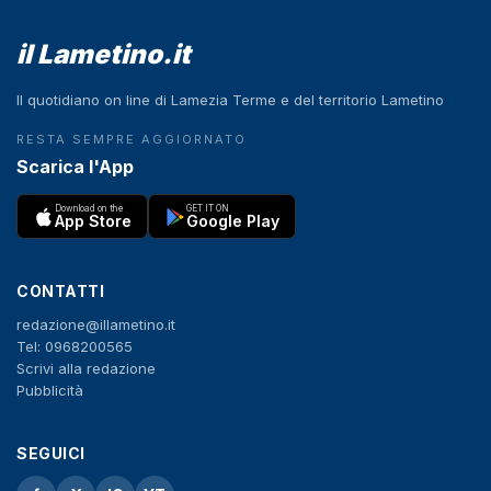
il Lametino.it
Il quotidiano on line di Lamezia Terme e del territorio Lametino
RESTA SEMPRE AGGIORNATO
Scarica l'App
Download on the
GET IT ON
App Store
Google Play
CONTATTI
redazione@illametino.it
Tel: 0968200565
Scrivi alla redazione
Pubblicità
SEGUICI