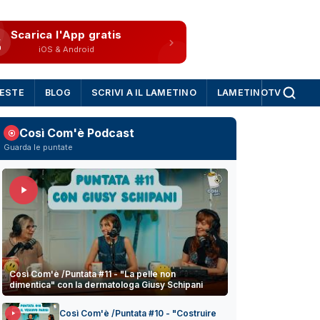
Scarica l'App gratis
iOS & Android
IESTE
BLOG
SCRIVI A IL LAMETINO
LAMETINOTV
Così Com'è Podcast
Guarda le puntate
Così Com'è /Puntata #11 - "La pelle non
dimentica" con la dermatologa Giusy Schipani
Così Com'è /Puntata #10 - "Costruire