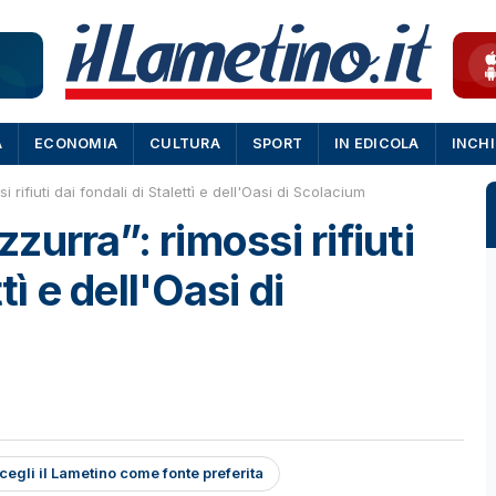
A
ECONOMIA
CULTURA
SPORT
IN EDICOLA
INCH
rifiuti dai fondali di Stalettì e dell'Oasi di Scolacium
urra”: rimossi rifiuti
tì e dell'Oasi di
cegli il Lametino come fonte preferita