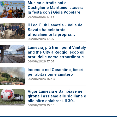
Musica e tradizioni a
Castiglione Marittimo: stasera
la festa con i Gioia Popolare
06/08/2026 17:38
Il Leo Club Lamezia - Valle del
Savuto ha celebrato
ufficialmente la propria
riattivazione
06/08/2026 17:07
Lamezia, più treni per il Vinitaly
and the City a Reggio: ecco gli
orari delle corse straordinarie
06/08/2026 17:01
Incendio nel Cosentino, timori
per abitazioni e cimitero
06/08/2026 15:46
Vigor Lamezia e Sambiase nel
girone I assieme alle siciliane e
alle altre calabresi. Il 30
agosto stracittadina di Coppa
06/08/2026 15:38
Italia