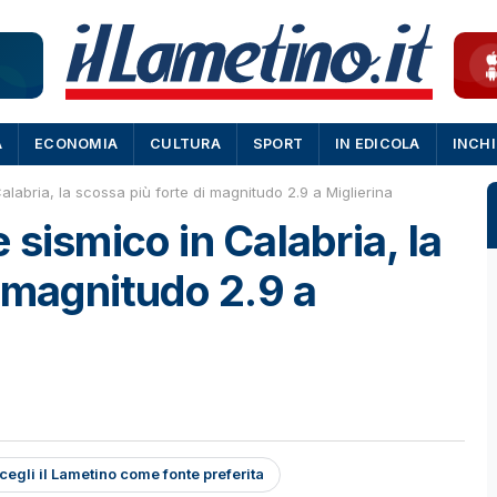
A
ECONOMIA
CULTURA
SPORT
IN EDICOLA
INCH
labria, la scossa più forte di magnitudo 2.9 a Miglierina
sismico in Calabria, la
i magnitudo 2.9 a
cegli il Lametino come fonte preferita