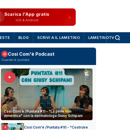
Scarica l'App gratis
iOS & Android
IESTE
BLOG
SCRIVI A IL LAMETINO
LAMETINOTV
Così Com'è Podcast
Guarda le puntate
Così Com'è /Puntata #11 - "La pelle non
dimentica" con la dermatologa Giusy Schipani
Così Com'è /Puntata #10 - "Costruire