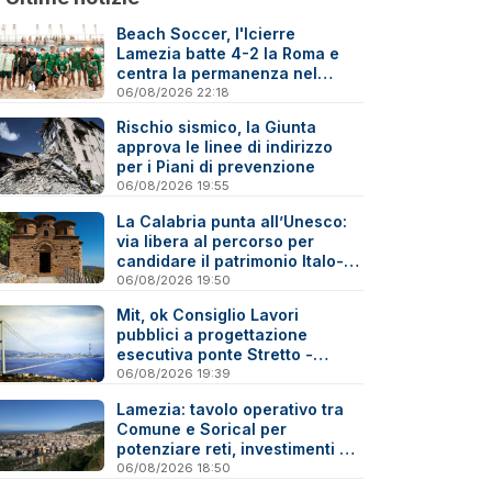
Beach Soccer, l'Icierre
Lamezia batte 4-2 la Roma e
centra la permanenza nel
massimo torneo nazionale
06/08/2026 22:18
Rischio sismico, la Giunta
approva le linee di indirizzo
per i Piani di prevenzione
06/08/2026 19:55
La Calabria punta all’Unesco:
via libera al percorso per
candidare il patrimonio Italo-
Greco medievale
06/08/2026 19:50
Mit, ok Consiglio Lavori
pubblici a progettazione
esecutiva ponte Stretto -
Reazioni
06/08/2026 19:39
Lamezia: tavolo operativo tra
Comune e Sorical per
potenziare reti, investimenti e
manutenzione
06/08/2026 18:50