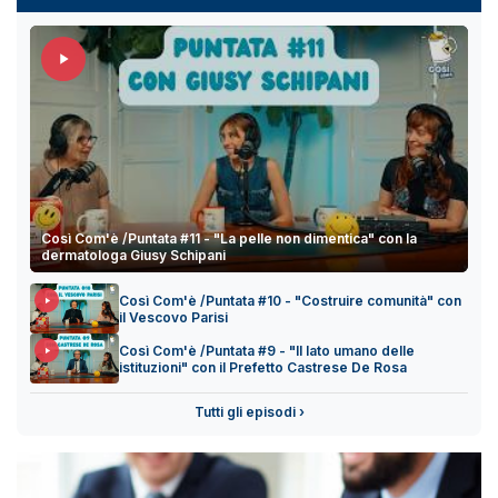
Così Com'è /Puntata #11 - "La pelle non dimentica" con la
dermatologa Giusy Schipani
Così Com'è /Puntata #10 - "Costruire comunità" con
il Vescovo Parisi
Così Com'è /Puntata #9 - "Il lato umano delle
istituzioni" con il Prefetto Castrese De Rosa
Tutti gli episodi ›