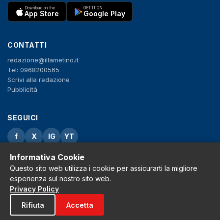
Download on the
GET IT ON
App Store
Google Play
CONTATTI
redazione@illametino.it
Tel: 0968200565
Scrivi alla redazione
Pubblicità
SEGUICI
f
X
IG
YT
Informativa Cookie
Privacy Policy
Cookie Policy
Questo sito web utilizza i cookie per assicurarti la migliore
Note legali
esperienza sul nostro sito web.
La Redazione
Privacy Policy
Rifiuta
Accetta
© 2026 Grh s.r.l. - P.iva 02650550797 - Tutti i diritti sono riservati