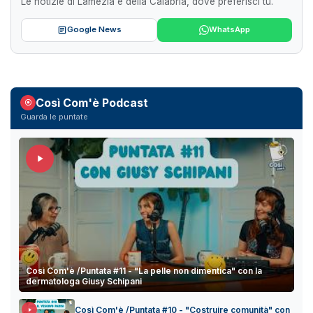
Le notizie di Lamezia e della Calabria, dove preferisci tu.
Google News
WhatsApp
Così Com'è Podcast
Guarda le puntate
Così Com'è /Puntata #11 - "La pelle non dimentica" con la
dermatologa Giusy Schipani
Così Com'è /Puntata #10 - "Costruire comunità" con