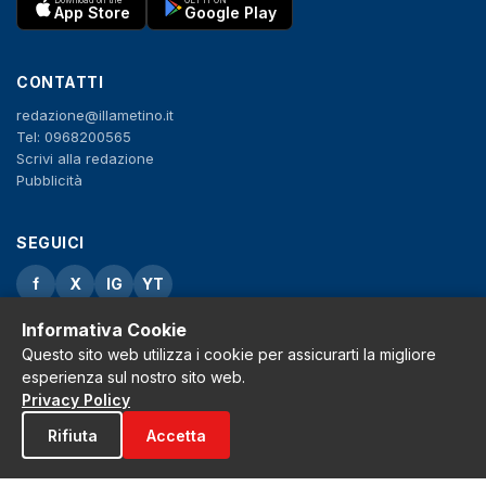
App Store
Google Play
CONTATTI
redazione@illametino.it
Tel: 0968200565
Scrivi alla redazione
Pubblicità
SEGUICI
f
X
IG
YT
Informativa Cookie
Privacy Policy
Cookie Policy
Questo sito web utilizza i cookie per assicurarti la migliore
Note legali
esperienza sul nostro sito web.
La Redazione
Privacy Policy
Rifiuta
Accetta
© 2026 Grh s.r.l. - P.iva 02650550797 - Tutti i diritti sono riservati
Tribunale di Lamezia Terme n.3 del 2011