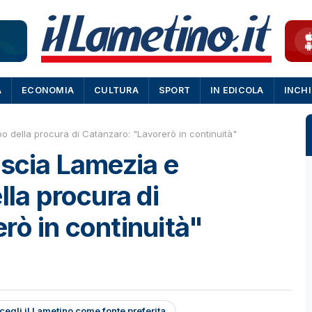
A
ECONOMIA
CULTURA
SPORT
IN EDICOLA
INCH
o della procura di Catanzaro: "Lavorerò in continuità"
ascia Lamezia e
lla procura di
rò in continuità"
cegli il Lametino come fonte preferita