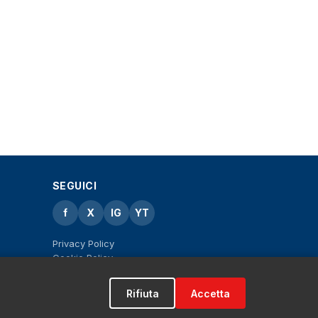
SEGUICI
f
X
IG
YT
Privacy Policy
Cookie Policy
Note legali
La Redazione
Rifiuta
Accetta