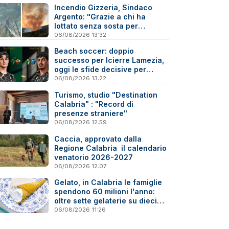
Incendio Gizzeria, Sindaco
Argento: "Grazie a chi ha
lottato senza sosta per
difendere il nostro territorio"
06/08/2026 13:32
Beach soccer: doppio
successo per Icierre Lamezia,
oggi le sfide decisive per
salvezza e scudetto Under 20
06/08/2026 13:22
Turismo, studio "Destination
Calabria" : "Record di
presenze straniere"
06/08/2026 12:59
Caccia, approvato dalla
Regione Calabria il calendario
venatorio 2026-2027
06/08/2026 12:07
Gelato, in Calabria le famiglie
spendono 60 milioni l'anno:
oltre sette gelaterie su dieci
sono artigiane
06/08/2026 11:26