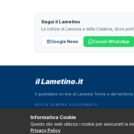
Segui il Lametino
Le notizie di Lamezia e della Calabria, dove prefe
Google News
Canale WhatsApp
il Lametino.it
Il quotidiano on line di Lamezia Terme e del territori
RESTA SEMPRE AGGIORNATO
Scarica l'App
Informativa Cookie
Questo sito web utilizza i cookie per assicurarti la m
Download on the
GET IT ON
App Store
Google Play
Privacy Policy