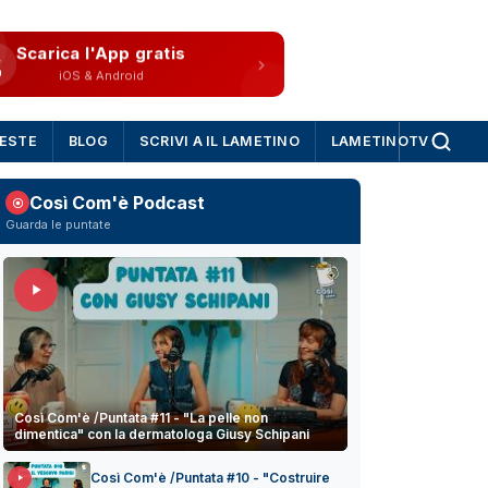
Scarica l'App gratis
iOS & Android
IESTE
BLOG
SCRIVI A IL LAMETINO
LAMETINOTV
Così Com'è Podcast
Guarda le puntate
Così Com'è /Puntata #11 - "La pelle non
dimentica" con la dermatologa Giusy Schipani
Così Com'è /Puntata #10 - "Costruire