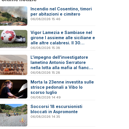
Incendio nel Cosentino, timori
per abitazioni e cimitero
06/08/2026 15:46
Vigor Lamezia e Sambiase nel
girone I assieme alle siciliane e
alle altre calabresi. Il 30
agosto stracittadina di Coppa
06/08/2026 15:38
Italia
L'impegno dell'investigatore
lametino Antonio Serratore
nella lotta alla mafia al fianco
di Ninni Cassarà
06/08/2026 15:28
Morta la 23enne investita sulle
strisce pedonali a Vibo lo
scorso luglio
06/08/2026 14:49
Soccorsi 18 escursionisti
bloccati in Aspromonte
06/08/2026 14:35