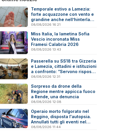
Temporale estivo a Lamezia:
forte acquazzone con vento e
grandine anche nell’hinterland
- Video
08/08/2026 16:21
Miss Italia, la lametina Sofia
Vescio incoronata Miss
Framesi Calabria 2026
08/08/2026 13:43
Passerella su SS18 tra Gizzeria
e Lamezia, cittadini e istituzioni
a confronto: “Servono risposte
e tempi certi”
08/08/2026 12:31
Sorpreso da drone della
Regione mentre appicca fuoco
a Rende, una denuncia
08/08/2026 12:08
Operaio morto folgorato nel
Reggino, disposta l'autopsia.
Annullati tutti gli eventi nel
paese della tragedia
08/08/2026 11:44