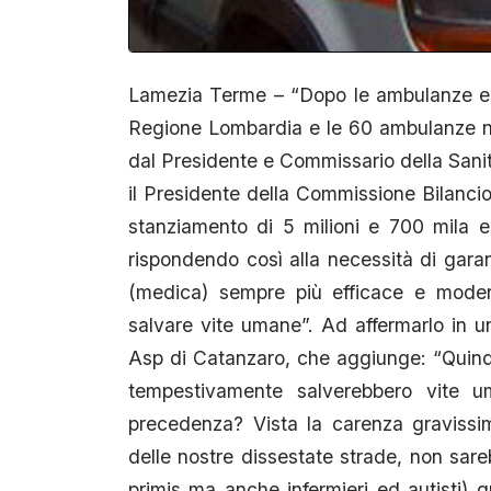
Lamezia Terme – “Dopo le ambulanze e 
Regione Lombardia e le 60 ambulanze 
dal Presidente e Commissario della San
il Presidente della Commissione Bilanci
stanziamento di 5 milioni e 700 mila e
rispondendo così alla necessità di gara
(medica) sempre più efficace e moder
salvare vite umane”. Ad affermarlo in u
Asp di Catanzaro, che aggiunge: “Quindi
tempestivamente salverebbero vite um
precedenza? Vista la carenza gravissi
delle nostre dissestate strade, non sareb
primis ma anche infermieri ed autisti)