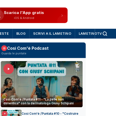
Scarica l'App gratis
iOS & Android
IESTE
BLOG
SCRIVI A IL LAMETINO
LAMETINOTV
Così Com'è Podcast
Guarda le puntate
Così Com'è /Puntata #11 - "La pelle non
dimentica" con la dermatologa Giusy Schipani
Così Com'è /Puntata #10 - "Costruire