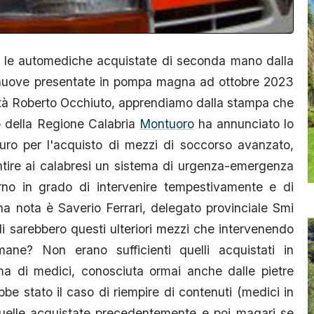
le automediche acquistate di seconda mano dalla
nuove presentate in pompa magna ad ottobre 2023
ità Roberto Occhiuto, apprendiamo dalla stampa che
o della Regione Calabria
Montuoro
ha annunciato lo
uro per l'acquisto di mezzi di soccorso avanzato,
ntire ai calabresi un sistema di urgenza-emergenza
no in grado di intervenire tempestivamente e di
na nota è Saverio Ferrari, delegato provinciale Smi
 sarebbero questi ulteriori mezzi che intervenendo
ane? Non erano sufficienti quelli acquistati in
ma di medici, conosciuta ormai anche dalle pietre
be stato il caso di riempire di contenuti (medici in
 quelle acquistate precedentemente e poi magari se