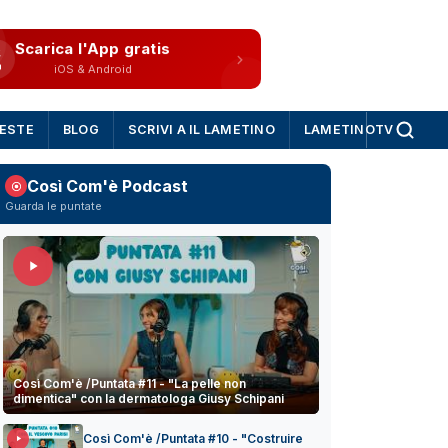
Scarica l'App gratis
iOS & Android
IESTE
BLOG
SCRIVI A IL LAMETINO
LAMETINOTV
Così Com'è Podcast
Guarda le puntate
Così Com'è /Puntata #11 - "La pelle non
dimentica" con la dermatologa Giusy Schipani
Così Com'è /Puntata #10 - "Costruire