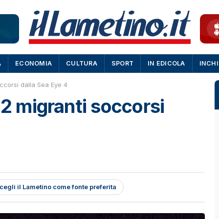
A
ECONOMIA
CULTURA
SPORT
IN EDICOLA
INCH
occorsi dalla Sea Eye 4
22 migranti soccorsi
cegli il Lametino come fonte preferita