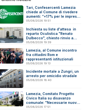
Tari, Confesercenti Lamezia
chiede al Comune di rivedere
aumenti: “+17% per le imprese
è troppo”
05/08/2026 19:51
Inchiesta su liste d'attesa in
reparto Oculistica "Renato
Dulbecco", chiesto rinvio a
giudizio per 10 indagati
05/08/2026 19:39
Lamezia, al Comune incontro
fra cittadini Rom e
rappresentanti istituzionali
05/08/2026 19:13
Incidente mortale a Zungri, un
arresto per omicidio stradale
05/08/2026 18:40
Lamezia, Comitato Progetto
Civico Italia su disavanzo
comunale: "Necessarie nuove
verifiche"
05/08/2026 17:51