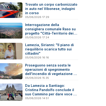
Trovato un corpo carbonizzato
in auto nel Vibonese, indagini
in corso
05/08/2026 17:29
Interrogazione della
consigliera comunale Raso su
progetto "Città-Territorio dei
Due Mari Catanzaro-Lamezia"
05/08/2026 17:24
Lamezia, Sirianni: "Il piano di
riequilibrio scarica tutto sui
cittadini"
05/08/2026 16:16
Proseguono senza sosta le
operazioni di spegnimento
dell'incendio di vegetazione a
Gizzeria - Video
05/08/2026 15:35
Da Lamezia a Santiago:
Cristina Pandolfo conclude il
suo Cammino per dare voce ai
malati di fibromialgia
05/08/2026 14:51