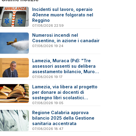
Incidenti sul lavoro, operaio
40enne muore folgorato nel
Reggino
07/08/2026 22:59
Numerosi incendi nel
Cosentino, in azione i canadair
07/08/2026 19:24
Lamezia, Muraca (Pd): "Tre
assessori assenti su delibera
assestamento bilancio, Murone
in difficoltà"
07/08/2026 19:17
Lamezia, via libera al progetto
per donare ai docenti di
sostegno libri scolastici
destinati al macero
07/08/2026 19:05
Regione Calabria approva
bilancio 2025 della Gestione
sanitaria accentrata
07/08/2026 18:47