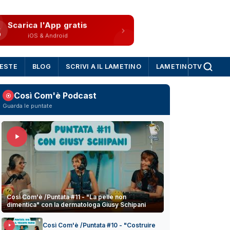
Scarica l'App gratis
iOS & Android
IESTE
BLOG
SCRIVI A IL LAMETINO
LAMETINOTV
Così Com'è Podcast
Guarda le puntate
Così Com'è /Puntata #11 - "La pelle non
dimentica" con la dermatologa Giusy Schipani
Così Com'è /Puntata #10 - "Costruire