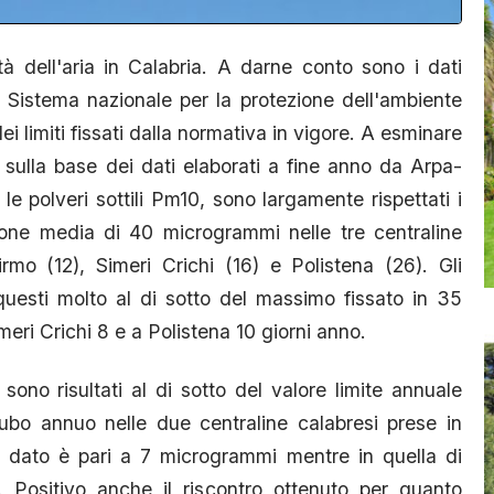
à dell'aria in Calabria. A darne conto sono i dati
el Sistema nazionale per la protezione dell'ambiente
limiti fissati dalla normativa in vigore. A esminare
ato sulla base dei dati elaborati a fine anno da Arpa-
 polveri sottili Pm10, sono largamente rispettati i
azione media di 40 microgrammi nelle tre centraline
rmo (12), Simeri Crichi (16) e Polistena (26). Gli
 questi molto al di sotto del massimo fissato in 35
meri Crichi 8 e a Polistena 10 giorni anno.
 sono risultati al di sotto del valore limite annuale
ubo annuo nelle due centraline calabresi prese in
 il dato è pari a 7 microgrammi mentre in quella di
. Positivo anche il riscontro ottenuto per quanto