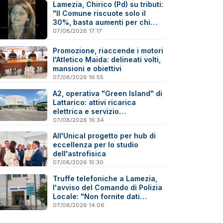
Lamezia, Chirico (Pd) su tributi:
"Il Comune riscuote solo il
30%, basta aumenti per chi
paga"
07/08/2026 17:17
Promozione, riaccende i motori
l'Atletico Maida: delineati volti,
mansioni e obiettivi
07/08/2026 16:55
A2, operativa "Green Island" di
Lattarico: attivi ricarica
elettrica e servizio
sperimentale di soccorso
07/08/2026 16:34
sanitario
All'Unical progetto per hub di
eccellenza per lo studio
dell'astrofisica
07/08/2026 15:30
Truffe telefoniche a Lamezia,
l'avviso del Comando di Polizia
Locale: "Non fornite dati
personali"
07/08/2026 14:06