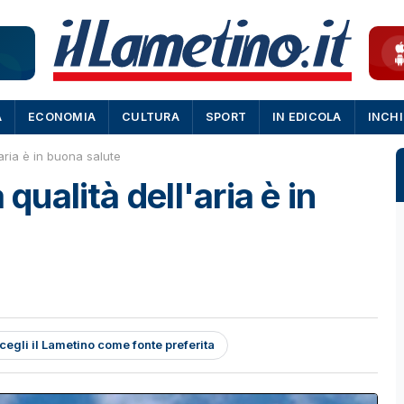
A
ECONOMIA
CULTURA
SPORT
IN EDICOLA
INCH
'aria è in buona salute
 qualità dell'aria è in
cegli il Lametino come fonte preferita