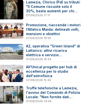
Lamezia, Chirico (Pd) su tributi:
"Il Comune riscuote solo il
30%, basta aumenti per chi
paga"
07/08/2026 17:17
Promozione, riaccende i motori
l'Atletico Maida: delineati volti,
mansioni e obiettivi
07/08/2026 16:55
A2, operativa "Green Island" di
Lattarico: attivi ricarica
elettrica e servizio
sperimentale di soccorso
07/08/2026 16:34
sanitario
All'Unical progetto per hub di
eccellenza per lo studio
dell'astrofisica
07/08/2026 15:30
Truffe telefoniche a Lamezia,
l'avviso del Comando di Polizia
Locale: "Non fornite dati
personali"
07/08/2026 14:06