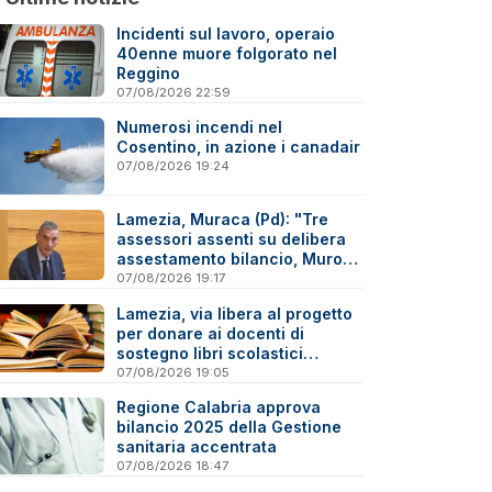
Incidenti sul lavoro, operaio
40enne muore folgorato nel
Reggino
07/08/2026 22:59
Numerosi incendi nel
Cosentino, in azione i canadair
07/08/2026 19:24
Lamezia, Muraca (Pd): "Tre
assessori assenti su delibera
assestamento bilancio, Murone
in difficoltà"
07/08/2026 19:17
Lamezia, via libera al progetto
per donare ai docenti di
sostegno libri scolastici
destinati al macero
07/08/2026 19:05
Regione Calabria approva
bilancio 2025 della Gestione
sanitaria accentrata
07/08/2026 18:47