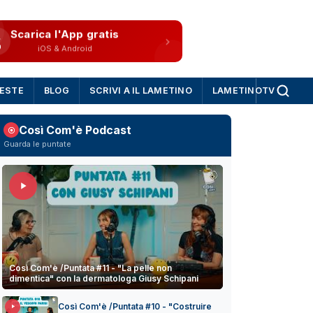
Scarica l'App gratis
iOS & Android
IESTE
BLOG
SCRIVI A IL LAMETINO
LAMETINOTV
Così Com'è Podcast
Guarda le puntate
Così Com'è /Puntata #11 - "La pelle non
dimentica" con la dermatologa Giusy Schipani
Così Com'è /Puntata #10 - "Costruire