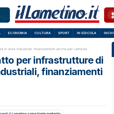
A
ECONOMIA
CULTURA
SPORT
IN EDICOLA
INCH
ezza in aree industriali, finanziamenti anche per Lamezia
tto per infrastrutture di
ndustriali, finanziamenti
cegli il Lametino come fonte preferita