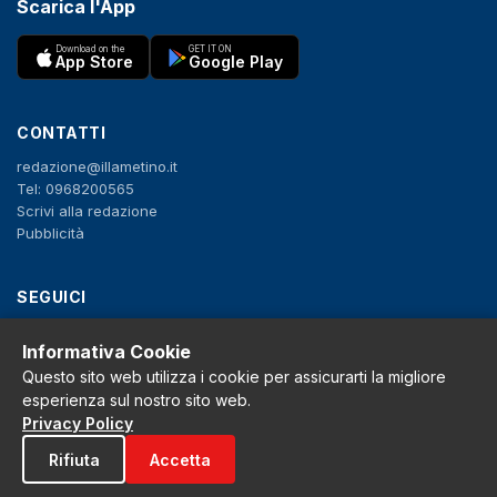
Scarica l'App
Download on the
GET IT ON
App Store
Google Play
CONTATTI
redazione@illametino.it
Tel: 0968200565
Scrivi alla redazione
Pubblicità
SEGUICI
f
X
IG
YT
Informativa Cookie
Questo sito web utilizza i cookie per assicurarti la migliore
Privacy Policy
esperienza sul nostro sito web.
Cookie Policy
Privacy Policy
Note legali
La Redazione
Rifiuta
Accetta