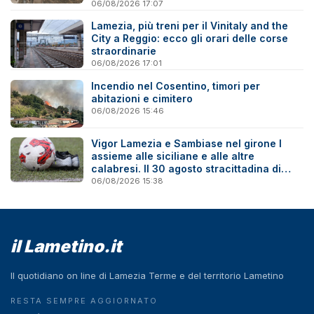
06/08/2026 17:07
Lamezia, più treni per il Vinitaly and the
City a Reggio: ecco gli orari delle corse
straordinarie
06/08/2026 17:01
Incendio nel Cosentino, timori per
abitazioni e cimitero
06/08/2026 15:46
Vigor Lamezia e Sambiase nel girone I
assieme alle siciliane e alle altre
calabresi. Il 30 agosto stracittadina di
Coppa Italia
06/08/2026 15:38
il Lametino.it
Il quotidiano on line di Lamezia Terme e del territorio Lametino
RESTA SEMPRE AGGIORNATO