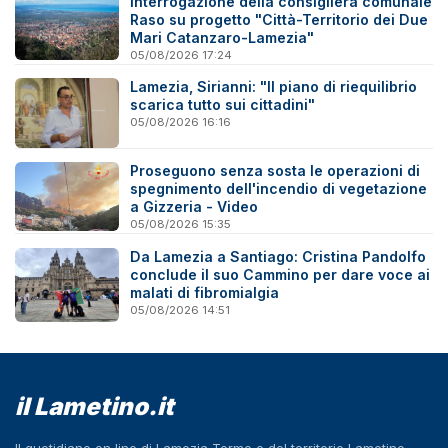
Interrogazione della consigliera comunale
Raso su progetto "Città-Territorio dei Due
Mari Catanzaro-Lamezia"
05/08/2026 17:24
Lamezia, Sirianni: "Il piano di riequilibrio
scarica tutto sui cittadini"
05/08/2026 16:16
Proseguono senza sosta le operazioni di
spegnimento dell'incendio di vegetazione
a Gizzeria - Video
05/08/2026 15:35
Da Lamezia a Santiago: Cristina Pandolfo
conclude il suo Cammino per dare voce ai
malati di fibromialgia
05/08/2026 14:51
il Lametino.it
Il quotidiano on line di Lamezia Terme e del territorio Lametino