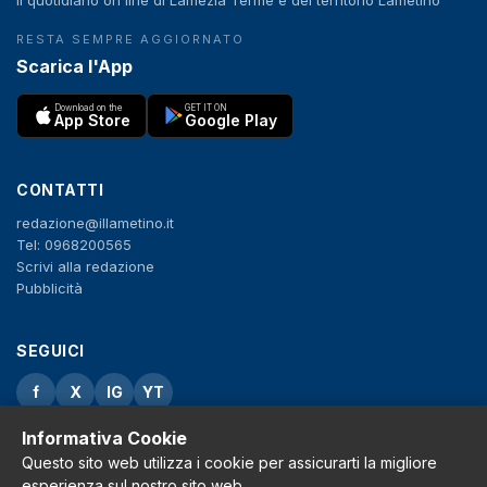
RESTA SEMPRE AGGIORNATO
Scarica l'App
Download on the
GET IT ON
App Store
Google Play
CONTATTI
redazione@illametino.it
Tel: 0968200565
Scrivi alla redazione
Pubblicità
SEGUICI
f
X
IG
YT
Informativa Cookie
Privacy Policy
Cookie Policy
Questo sito web utilizza i cookie per assicurarti la migliore
Note legali
esperienza sul nostro sito web.