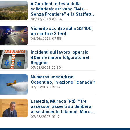
A Conflenti è festa della
solidarietà: arrivano “Avis…
Senza Frontiere” e la Staffetta
del Donatore
08/08/2026 08:54
Violento scontro sulla SS 106,
un morto e 3 feriti
08/08/2026 07:58
Incidenti sul lavoro, operaio
40enne muore folgorato nel
Reggino
07/08/2026 22:59
Numerosi incendi nel
Cosentino, in azione i canadair
07/08/2026 19:24
Lamezia, Muraca (Pd): "Tre
assessori assenti su delibera
assestamento bilancio, Murone
in difficoltà"
07/08/2026 19:17