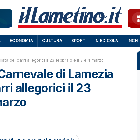
A
ECONOMIA
CULTURA
SPORT
IN EDICOLA
INCH
ata dei carri allegorici il 23 febbraio e il 2 e 4 marzo
 Carnevale di Lamezia
rri allegorici il 23
 marzo
cegli il Lametino come fonte preferita