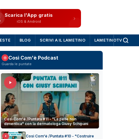
Scarica l'App gratis
iOS & Android
IESTE
BLOG
SCRIVI A IL LAMETINO
LAMETINOTV
Così Com'è Podcast
Guarda le puntate
Così Com'è /Puntata #11 - "La pelle non
dimentica" con la dermatologa Giusy Schipani
Così Com'è /Puntata #10 - "Costruire