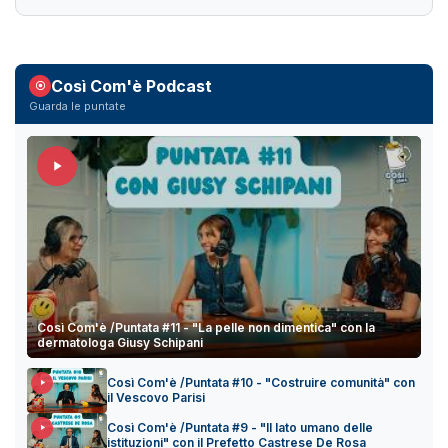
Così Com'è Podcast
Guarda le puntate
Così Com'è /Puntata #11 - "La pelle non dimentica" con la
dermatologa Giusy Schipani
Così Com'è /Puntata #10 - "Costruire comunità" con
il Vescovo Parisi
Così Com'è /Puntata #9 - "Il lato umano delle
istituzioni" con il Prefetto Castrese De Rosa