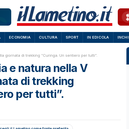
A
ECONOMIA
CULTURA
SPORT
IN EDICOLA
INCH
a giornata di trekking “Curinga. Un sentiero per tutti”.
a e natura nella V
nata di trekking
ro per tutti”.
cegli il Lametino come fonte preferita