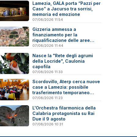
Lamezia, GALA porta “Pazzi per
Caso” a Jacurso tra sorrisi,
memoria ed emozione
07/08/2026 11:54
Gizzeria ammessa a
finanziamento per la
riqualificazione delle aree
degradate
07/08/2026 11:44
Nasce la "Rete degli agrumi
della Locride", Caulonia
capofila
07/08/2026 11:33
Scordovillo, Aterp cerca nuove
case a Lamezia: possibile
trasferimento temporaneo
nell’hinterland per alcune
07/08/2026 11:23
famiglie
L'Orchestra filarmonica della
Calabria protagonista su Rai
Due il 9 agosto
07/08/2026 10:31