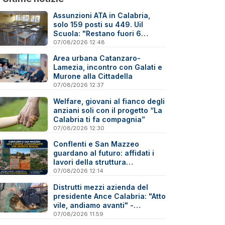
Assunzioni ATA in Calabria,
solo 159 posti su 449. Uil
Scuola: "Restano fuori 6
precari su 10"
07/08/2026 12:48
Area urbana Catanzaro-
Lamezia, incontro con Galati e
Murone alla Cittadella
07/08/2026 12:37
Welfare, giovani al fianco degli
anziani soli con il progetto “La
Calabria ti fa compagnia”
07/08/2026 12:30
Conflenti e San Mazzeo
guardano al futuro: affidati i
lavori della struttura
polifunzionale
07/08/2026 12:14
Distrutti mezzi azienda del
presidente Ance Calabria: "Atto
vile, andiamo avanti" -
Reazioni
07/08/2026 11:59