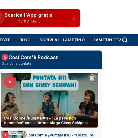
Scarica l'App gratis
iOS & Android
IESTE
BLOG
SCRIVI A IL LAMETINO
LAMETINOTV
Così Com'è Podcast
Guarda le puntate
Così Com'è /Puntata #11 - "La pelle non
dimentica" con la dermatologa Giusy Schipani
Così Com'è /Puntata #10 - "Costruire