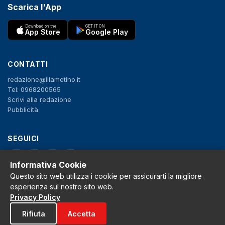
Scarica l'App
Download on the
GET IT ON
App Store
Google Play
CONTATTI
redazione@illametino.it
Tel: 0968200565
Scrivi alla redazione
Pubblicità
SEGUICI
f
X
IG
YT
Informativa Cookie
Questo sito web utilizza i cookie per assicurarti la migliore
Privacy Policy
esperienza sul nostro sito web.
Cookie Policy
Privacy Policy
Note legali
La Redazione
Rifiuta
Accetta