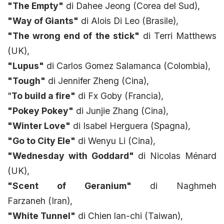
"The Empty"
di Dahee Jeong (Corea del Sud),
"Way of Giants"
di Alois Di Leo (Brasile),
"The wrong end of the stick"
di Terri Matthews
(UK),
"Lupus"
di Carlos Gomez Salamanca (Colombia),
"Tough"
di Jennifer Zheng (Cina),
"
To build a fire"
di Fx Goby (Francia),
"Pokey Pokey"
di Junjie Zhang (Cina),
"Winter Love"
di Isabel Herguera (Spagna),
"Go to City Ele"
di Wenyu Li (Cina),
"Wednesday with Goddard"
di Nicolas Ménard
(UK),
"Scent of Geranium"
di Naghmeh
Farzaneh (Iran),
"White Tunnel"
di Chien lan-chi (Taiwan),