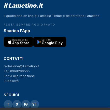
il Lametino.it
Il quotidiano on line di Lamezia Terme e del territorio Lametino
RESTA SEMPRE AGGIORNATO
Scarica l'App
Download on the
GET IT ON
App Store
Google Play
CONTATTI
redazione@illametino.it
Tel: 0968200565
Scrivi alla redazione
Pubblicità
SEGUICI
f
X
IG
YT