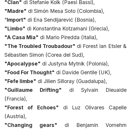
"Clan"
di Stefanie Kolk (Paesi Bassi),
"Madre"
di Simón Mesa Soto (Colombia),
"
Import"
di Ena Sendijarević (Bosnia),
"Limbo"
di Konstantina Kotzamani (Grecia),
"A Casa Mia"
di Mario Piredda (Italia),
"The Troubled Troubadour"
di Forest Ian Etsler &
Sébastien Simon (Corea del Sud),
"Apocalypse"
di Justyna Mytnik (Polonia),
"Food For Thought"
di Davide Gentile (UK),
"Fefe limbe"
di Jilien Silloray (Guadalupa),
"Guillaume Drifting"
di Sylvain Dieuaide
(Francia),
"Forest of Echoes"
di Luz Olivares Capelle
(Austria),
"Changing gears"
di Benjamin Vornehm