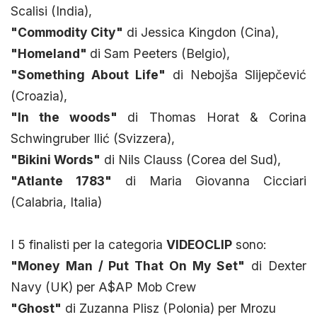
Scalisi (India),
"Commodity City"
di Jessica Kingdon (Cina),
"Homeland"
di Sam Peeters (Belgio),
"Something About Life"
di Nebojša Slijepčević
(Croazia),
"In the woods"
di Thomas Horat & Corina
Schwingruber Ilić (Svizzera),
"Bikini Words"
di Nils Clauss (Corea del Sud),
"Atlante 1783"
di Maria Giovanna Cicciari
(Calabria, Italia)
I 5 finalisti per la categoria
VIDEOCLIP
sono:
"Money Man / Put That On My Set"
di Dexter
Navy (UK) per A$AP Mob Crew
"Ghost"
di Zuzanna Plisz (Polonia) per Mrozu