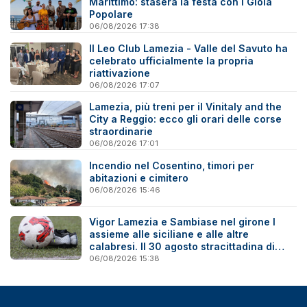
Marittimo: stasera la festa con i Gioia
Popolare
06/08/2026 17:38
Il Leo Club Lamezia - Valle del Savuto ha
celebrato ufficialmente la propria
riattivazione
06/08/2026 17:07
Lamezia, più treni per il Vinitaly and the
City a Reggio: ecco gli orari delle corse
straordinarie
06/08/2026 17:01
Incendio nel Cosentino, timori per
abitazioni e cimitero
06/08/2026 15:46
Vigor Lamezia e Sambiase nel girone I
assieme alle siciliane e alle altre
calabresi. Il 30 agosto stracittadina di
Coppa Italia
06/08/2026 15:38