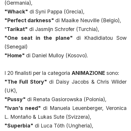
(Germania),
"Whack"
di Syni Pappa (Grecia),
"Perfect darkness"
di Maaike Neuville (Belgio),
"
Tarikat"
di Jasmijn Schrofer (Turchia),
"One seat in the plane"
di Khadidiatou Sow
(Senegal)
"Home"
di Daniel Mulloy (Kosovo).
I 20 finalisti per la categoria
ANIMAZIONE
sono:
"The Full Story"
di Daisy Jacobs & Chris Wilder
(UK),
"Pussy"
di Renata Gasiorowska (Polonia),
"Ivan's need"
di Manuela Leuenberger, Veronica
L. Montaño & Lukas Sute (Svizzera),
"Superbia"
di Luca Tóth (Ungheria),