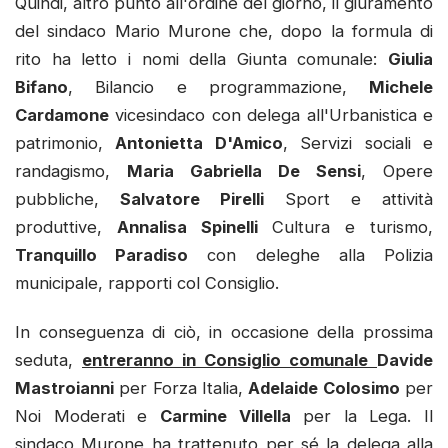
Quindi, altro punto all'ordine del giorno, il giuramento
del sindaco Mario Murone che, dopo la formula di
rito ha letto i nomi della Giunta comunale:
Giulia
Bifano
, Bilancio e programmazione,
Michele
Cardamone
vicesindaco con delega all'Urbanistica e
patrimonio,
Antonietta D'Amico
, Servizi sociali e
randagismo,
Maria Gabriella De Sensi
, Opere
pubbliche,
Salvatore Pirelli
Sport e attività
produttive,
Annalisa Spinelli
Cultura e turismo,
Tranquillo Paradiso
con deleghe alla Polizia
municipale, rapporti col Consiglio.
In conseguenza di ciò, in occasione della prossima
seduta,
entreranno in Consiglio comunale
Davide
Mastroianni
per Forza Italia,
Adelaide Colosimo
per
Noi Moderati e
Carmine Villella
per la Lega. Il
sindaco Murone ha trattenuto per sé la delega alla