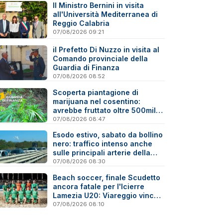
Il Ministro Bernini in visita
all'Università Mediterranea di
Reggio Calabria
07/08/2026 09:21
il Prefetto Di Nuzzo in visita al
Comando provinciale della
Guardia di Finanza
07/08/2026 08:52
Scoperta piantagione di
marijuana nel cosentino:
avrebbe fruttato oltre 500mila
euro
07/08/2026 08:47
Esodo estivo, sabato da bollino
nero: traffico intenso anche
sulle principali arterie della
Calabria
07/08/2026 08:30
Beach soccer, finale Scudetto
ancora fatale per l'Icierre
Lamezia U20: Viareggio vince
ai rigori
07/08/2026 08:10