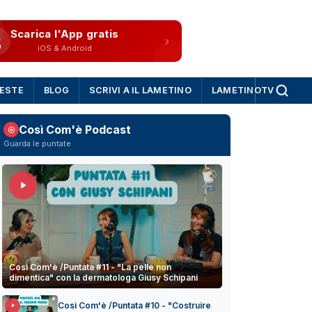
Scarica l'App gratis
iOS & Android
IESTE
BLOG
SCRIVI A IL LAMETINO
LAMETINOTV
Così Com'è Podcast
Guarda le puntate
Così Com'è /Puntata #11 - "La pelle non
dimentica" con la dermatologa Giusy Schipani
Così Com'è /Puntata #10 - "Costruire