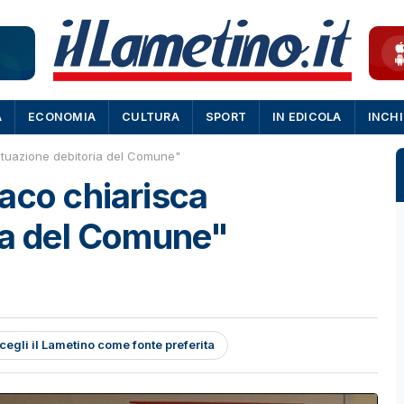
A
ECONOMIA
CULTURA
SPORT
IN EDICOLA
INCH
ituazione debitoria del Comune"
aco chiarisca
ia del Comune"
cegli il Lametino come fonte preferita