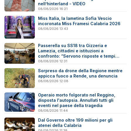
nell’hinterland - VIDEO
08/08/2026 16:21
Miss Italia, la lametina Sofia Vescio
incoronata Miss Framesi Calabria 2026
08/08/2026 13:43
Passerella su SS18 tra Gizzeria e
Lamezia, cittadini e istituzioni a
confronto: “Servono risposte e tempi
certi”
08/08/2026 12:31
Sorpreso da drone della Regione mentre
appicca fuoco a Rende, una denuncia
08/08/2026 12:08
Operaio morto folgorato nel Reggino,
disposta l'autopsia. Annullati tutti gli
eventi nel paese della tragedia
08/08/2026 11:44
Dal Governo oltre 199 milioni per gli
atenei della Calabria
08/08/2026 11:38