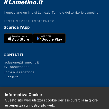
il Lametino.it
Il quotidiano on line di Lamezia Terme e del territorio Lametino
RESTA SEMPRE AGGIORNATO
Scarica l'App
Download on the
GET IT ON
App Store
Google Play
CONTATTI
redazione@illametino.it
Tel: 0968200565
Scrivi alla redazione
Pubblicità
SEGUICI
Informativa Cookie
Questo sito web utilizza i cookie per assicurarti la migliore
f
X
IG
YT
esperienza sul nostro sito web.