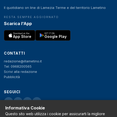
Il quotidiano on line di Lamezia Terme e del territorio Lametino
RESTA SEMPRE AGGIORNATO
Scarica l'App
Download on the
GET IT ON
App Store
Google Play
CONTATTI
redazione@illametino.it
Tel: 0968200565
Scrivi alla redazione
Pubblicità
SEGUICI
f
X
IG
YT
Informativa Cookie
Privacy Policy
Questo sito web utilizza i cookie per assicurarti la migliore