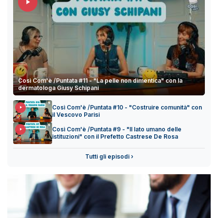
Così Com'è /Puntata #11 - "La pelle non dimentica" con la
dermatologa Giusy Schipani
Così Com'è /Puntata #10 - "Costruire comunità" con
il Vescovo Parisi
Così Com'è /Puntata #9 - "Il lato umano delle
istituzioni" con il Prefetto Castrese De Rosa
Tutti gli episodi ›