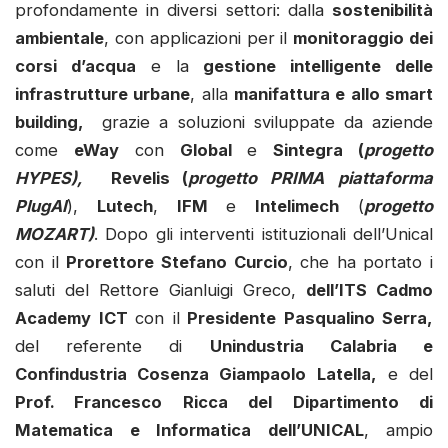
profondamente in diversi settori: dalla
sostenibilità
ambientale
, con applicazioni per il
monitoraggio dei
corsi d’acqua
e la
gestione intelligente delle
infrastrutture urbane
, alla
manifattura e allo smart
building,
grazie a soluzioni sviluppate da aziende
come
eWay
con
Global
e
Sintegra (
progetto
HYPES),
Revelis (
progetto PRIMA
piattaforma
PlugAI
),
Lutech
,
IFM
e
Intelimech
(
progetto
MOZART)
. Dopo gli interventi istituzionali dell’Unical
con il
Prorettore Stefano Curcio
, che ha portato i
saluti del Rettore Gianluigi Greco,
dell’ITS Cadmo
Academy ICT
con il
Presidente Pasqualino Serra,
del referente di
Unindustria Calabria e
Confindustria Cosenza Giampaolo Latella,
e del
Prof. Francesco Ricca del Dipartimento di
Matematica e Informatica dell’UNICAL
, ampio