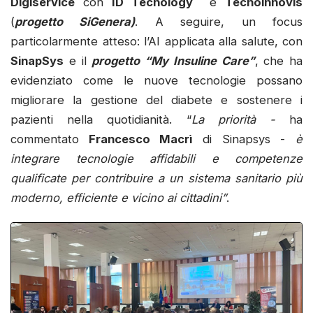
Digiservice
con
ID Tecnology
e
Tecnoinnovis
(
progetto SiGenera)
. A seguire, un focus
particolarmente atteso: l’AI applicata alla salute, con
SinapSys
e il
progetto “My Insuline Care”
, che ha
evidenziato come le nuove tecnologie possano
migliorare la gestione del diabete e sostenere i
pazienti nella quotidianità. “
La priorità -
ha
commentato
Francesco Macrì
di Sinapsys -
è
integrare tecnologie affidabili e competenze
qualificate per contribuire a un sistema sanitario più
moderno, efficiente e vicino ai cittadini”
.