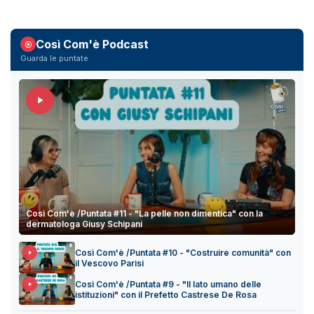
Così Com'è Podcast
Guarda le puntate
Così Com'è /Puntata #11 - "La pelle non dimentica" con la
dermatologa Giusy Schipani
Così Com'è /Puntata #10 - "Costruire comunità" con
il Vescovo Parisi
Così Com'è /Puntata #9 - "Il lato umano delle
istituzioni" con il Prefetto Castrese De Rosa