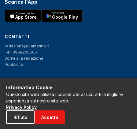
Scarica l'App
Download on the
GET IT ON
App Store
Google Play
CONTATTI
redazione@illametino.it
Tel: 0968200565
Scrivi alla redazione
Pubblicità
SEGUICI
Informativa Cookie
f
X
IG
YT
Questo sito web utilizza i cookie per assicurarti la migliore
esperienza sul nostro sito web.
Privacy Policy
Privacy Policy
Cookie Policy
Rifiuta
Accetta
Note legali
La Redazione