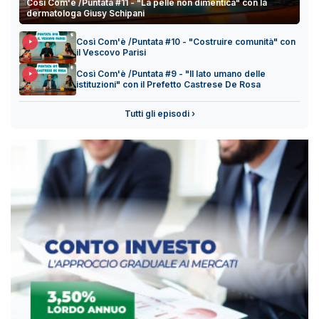
Così Com'è /Puntata #11 - "La pelle non dimentica" con la
dermatologa Giusy Schipani
Così Com'è /Puntata #10 - "Costruire comunità" con
il Vescovo Parisi
Così Com'è /Puntata #9 - "Il lato umano delle
istituzioni" con il Prefetto Castrese De Rosa
Tutti gli episodi ›