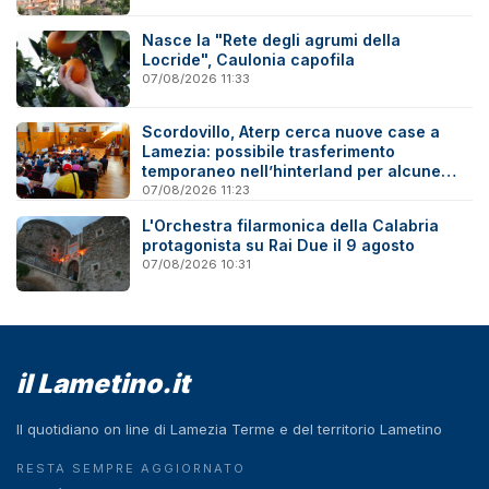
Nasce la "Rete degli agrumi della
Locride", Caulonia capofila
07/08/2026 11:33
Scordovillo, Aterp cerca nuove case a
Lamezia: possibile trasferimento
temporaneo nell’hinterland per alcune
famiglie
07/08/2026 11:23
L'Orchestra filarmonica della Calabria
protagonista su Rai Due il 9 agosto
07/08/2026 10:31
il Lametino.it
Il quotidiano on line di Lamezia Terme e del territorio Lametino
RESTA SEMPRE AGGIORNATO