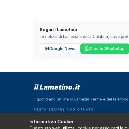
Segui il Lametino
Le notizie di Lamezia e della Calabria, dove prefe
Google News
Canale WhatsApp
il Lametino.it
Il quotidiano on line di Lamezia Terme e del territori
RESTA SEMPRE AGGIORNATO
Scarica l'App
Informativa Cookie
Questo sito web utilizza i cookie per assicurarti la m
Download on the
GET IT ON