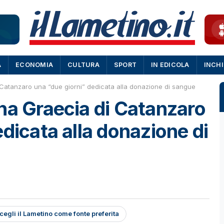
A
ECONOMIA
CULTURA
SPORT
IN EDICOLA
INCH
 Catanzaro una “due giorni” dedicata alla donazione di sangue
na Graecia di Catanzaro
dicata alla donazione di
cegli il Lametino come fonte preferita