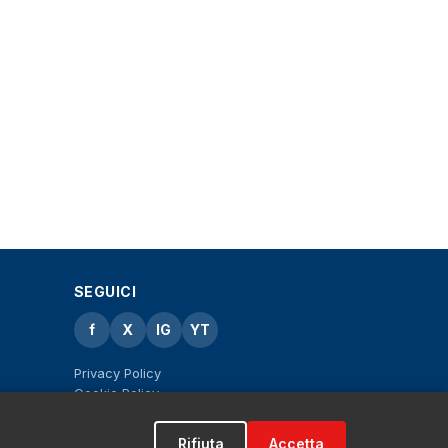
SEGUICI
f
X
IG
YT
Privacy Policy
Cookie Policy
Note legali
La Redazione
Rifiuta
Accetta