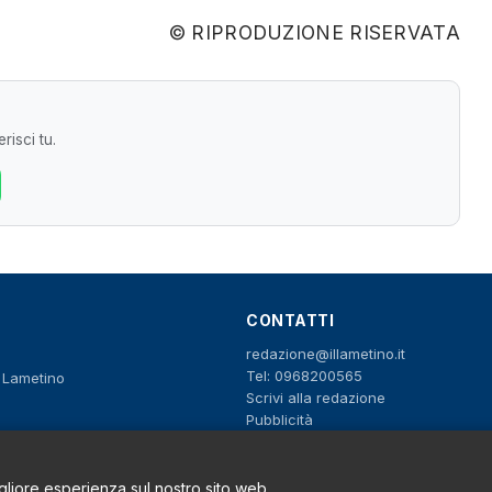
© RIPRODUZIONE RISERVATA
risci tu.
CONTATTI
redazione@illametino.it
Tel: 0968200565
o Lametino
Scrivi alla redazione
Pubblicità
igliore esperienza sul nostro sito web.