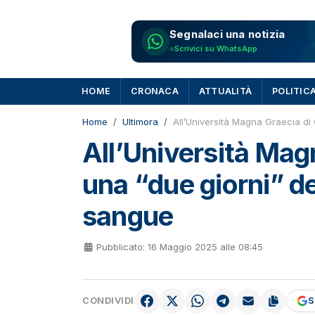
Segnalaci una notizia
Scrivici su WhatsApp
HOME
CRONACA
ATTUALITÀ
POLITIC
Home
Ultimora
All’Università Magna Graecia di
All’Università Mag
una “due giorni” de
sangue
Pubblicato: 16 Maggio 2025 alle 08:45
CONDIVIDI
S