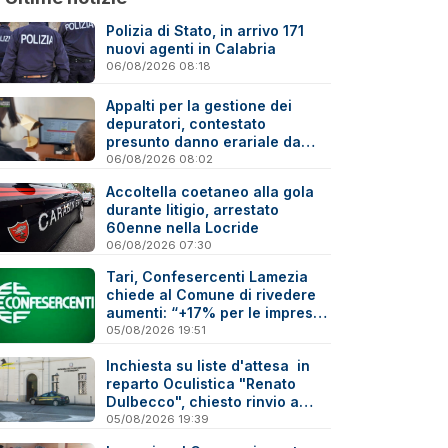
Polizia di Stato, in arrivo 171
nuovi agenti in Calabria
06/08/2026 08:18
Appalti per la gestione dei
depuratori, contestato
presunto danno erariale da
600mila euro
06/08/2026 08:02
Accoltella coetaneo alla gola
durante litigio, arrestato
60enne nella Locride
06/08/2026 07:30
Tari, Confesercenti Lamezia
chiede al Comune di rivedere
aumenti: “+17% per le imprese
è troppo”
05/08/2026 19:51
Inchiesta su liste d'attesa in
reparto Oculistica "Renato
Dulbecco", chiesto rinvio a
giudizio per 10 indagati
05/08/2026 19:39