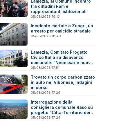
Lamezia, al Comune incontro
fra cittadini Rom e
rappresentanti istituzionali
05/08/2026 19:13
Incidente mortale a Zungri, un
arresto per omicidio stradale
05/08/2026 18:40
Lamezia, Comitato Progetto
Civico Italia su disavanzo
comunale: "Necessarie nuove
verifiche"
05/08/2026 17:51
Trovato un corpo carbonizzato
in auto nel Vibonese, indagini
in corso
05/08/2026 17:29
Interrogazione della
consigliera comunale Raso su
progetto "Città-Territorio dei
Due Mari Catanzaro-Lamezia"
05/08/2026 17:24