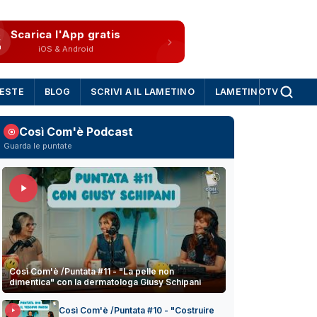
Scarica l'App gratis
iOS & Android
IESTE
BLOG
SCRIVI A IL LAMETINO
LAMETINOTV
Così Com'è Podcast
Guarda le puntate
Così Com'è /Puntata #11 - "La pelle non
dimentica" con la dermatologa Giusy Schipani
Così Com'è /Puntata #10 - "Costruire