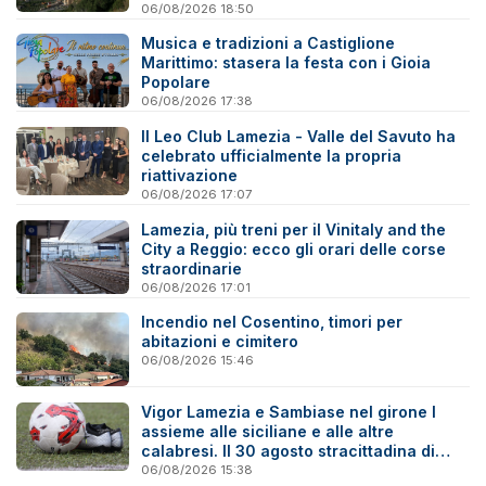
06/08/2026 18:50
Musica e tradizioni a Castiglione
Marittimo: stasera la festa con i Gioia
Popolare
06/08/2026 17:38
Il Leo Club Lamezia - Valle del Savuto ha
celebrato ufficialmente la propria
riattivazione
06/08/2026 17:07
Lamezia, più treni per il Vinitaly and the
City a Reggio: ecco gli orari delle corse
straordinarie
06/08/2026 17:01
Incendio nel Cosentino, timori per
abitazioni e cimitero
06/08/2026 15:46
Vigor Lamezia e Sambiase nel girone I
assieme alle siciliane e alle altre
calabresi. Il 30 agosto stracittadina di
Coppa Italia
06/08/2026 15:38