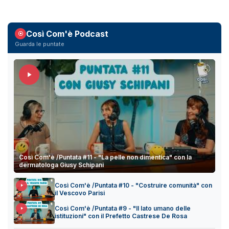
Così Com'è Podcast
Guarda le puntate
Così Com'è /Puntata #11 - "La pelle non dimentica" con la
dermatologa Giusy Schipani
Così Com'è /Puntata #10 - "Costruire comunità" con
il Vescovo Parisi
Così Com'è /Puntata #9 - "Il lato umano delle
istituzioni" con il Prefetto Castrese De Rosa