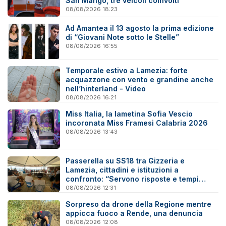
San Mango, tre veicoli coinvolti
08/08/2026 18:23
Ad Amantea il 13 agosto la prima edizione
di “Giovani Note sotto le Stelle”
08/08/2026 16:55
Temporale estivo a Lamezia: forte
acquazzone con vento e grandine anche
nell’hinterland - Video
08/08/2026 16:21
Miss Italia, la lametina Sofia Vescio
incoronata Miss Framesi Calabria 2026
08/08/2026 13:43
Passerella su SS18 tra Gizzeria e
Lamezia, cittadini e istituzioni a
confronto: “Servono risposte e tempi
certi”
08/08/2026 12:31
Sorpreso da drone della Regione mentre
appicca fuoco a Rende, una denuncia
08/08/2026 12:08