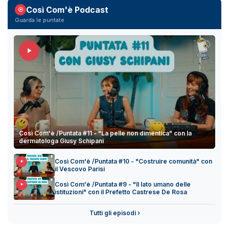
Così Com'è Podcast
Guarda le puntate
Così Com'è /Puntata #11 - "La pelle non dimentica" con la
dermatologa Giusy Schipani
Così Com'è /Puntata #10 - "Costruire comunità" con
il Vescovo Parisi
Così Com'è /Puntata #9 - "Il lato umano delle
istituzioni" con il Prefetto Castrese De Rosa
Tutti gli episodi ›