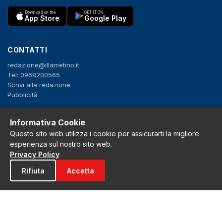
Download on the
GET IT ON
App Store
Google Play
CONTATTI
redazione@illametino.it
Tel: 0968200565
Scrivi alla redazione
Pubblicità
Informativa Cookie
SEGUICI
Questo sito web utilizza i cookie per assicurarti la migliore
f
X
IG
YT
esperienza sul nostro sito web.
Privacy Policy
Privacy Policy
Rifiuta
Accetta
Cookie Policy
Note legali
La Redazione