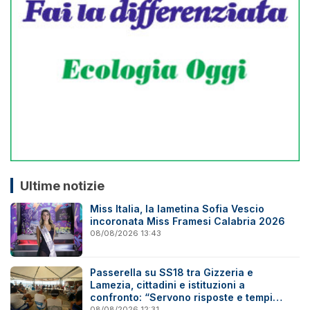
Ultime notizie
Miss Italia, la lametina Sofia Vescio
incoronata Miss Framesi Calabria 2026
08/08/2026 13:43
Passerella su SS18 tra Gizzeria e
Lamezia, cittadini e istituzioni a
confronto: “Servono risposte e tempi
certi”
08/08/2026 12:31