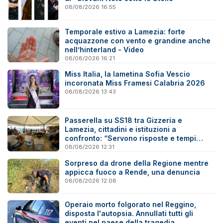
08/08/2026 16:55
Temporale estivo a Lamezia: forte
acquazzone con vento e grandine anche
nell’hinterland - Video
08/08/2026 16:21
Miss Italia, la lametina Sofia Vescio
incoronata Miss Framesi Calabria 2026
08/08/2026 13:43
Passerella su SS18 tra Gizzeria e
Lamezia, cittadini e istituzioni a
confronto: “Servono risposte e tempi
certi”
08/08/2026 12:31
Sorpreso da drone della Regione mentre
appicca fuoco a Rende, una denuncia
08/08/2026 12:08
Operaio morto folgorato nel Reggino,
disposta l'autopsia. Annullati tutti gli
eventi nel paese della tragedia