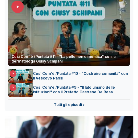
Così Com'è /Puntata #11 - "La pelle non dimentica" con la
dermatologa Giusy Schipani
Così Com'è /Puntata #10 - "Costruire comunità" con
il Vescovo Parisi
Così Com'è /Puntata #9 - "Il lato umano delle
istituzioni" con il Prefetto Castrese De Rosa
Tutti gli episodi ›