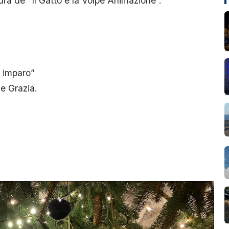
ra de “Il Gatto e la Volpe Animazione”.
, imparo”
De Grazia.