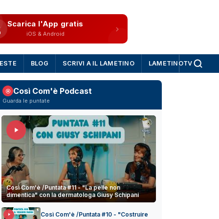
Scarica l'App gratis
iOS & Android
IESTE
BLOG
SCRIVI A IL LAMETINO
LAMETINOTV
Così Com'è Podcast
Guarda le puntate
Così Com'è /Puntata #11 - "La pelle non
dimentica" con la dermatologa Giusy Schipani
Così Com'è /Puntata #10 - "Costruire