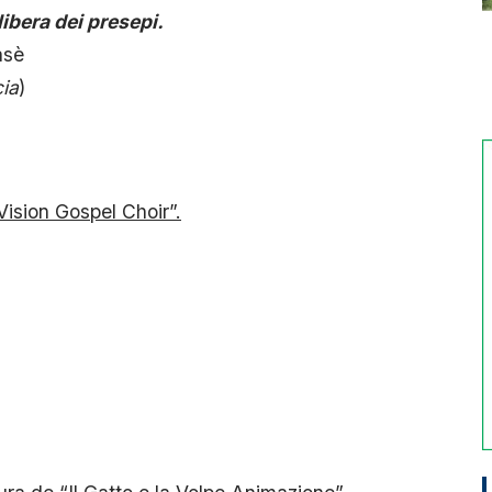
libera dei presepi.
asè
cia
)
ision Gospel Choir”.