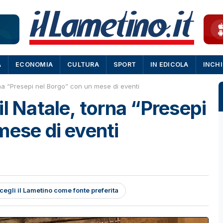
A
ECONOMIA
CULTURA
SPORT
IN EDICOLA
INCH
rna “Presepi nel Borgo” con un mese di eventi
l Natale, torna “Presepi
mese di eventi
cegli il Lametino come fonte preferita