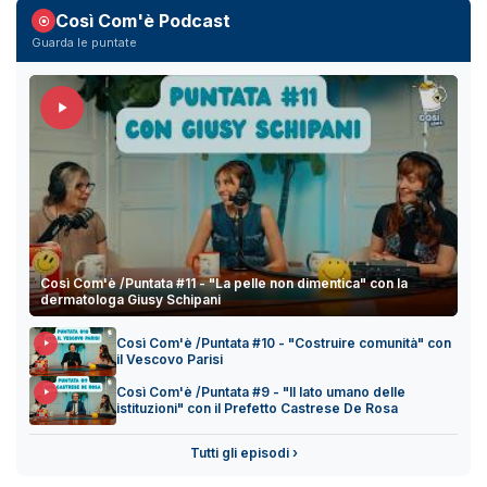
Così Com'è Podcast
Guarda le puntate
Così Com'è /Puntata #11 - "La pelle non dimentica" con la
dermatologa Giusy Schipani
Così Com'è /Puntata #10 - "Costruire comunità" con
il Vescovo Parisi
Così Com'è /Puntata #9 - "Il lato umano delle
istituzioni" con il Prefetto Castrese De Rosa
Tutti gli episodi ›