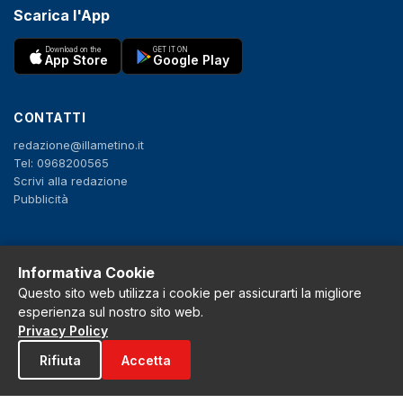
Scarica l'App
Download on the
GET IT ON
App Store
Google Play
CONTATTI
redazione@illametino.it
Tel: 0968200565
Scrivi alla redazione
Pubblicità
SEGUICI
Informativa Cookie
f
X
IG
YT
Questo sito web utilizza i cookie per assicurarti la migliore
esperienza sul nostro sito web.
Privacy Policy
Privacy Policy
Cookie Policy
Rifiuta
Accetta
Note legali
La Redazione