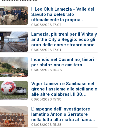
Il Leo Club Lamezia - Valle del
Savuto ha celebrato
ufficialmente la propria
riattivazione
06/08/2026 17:07
Lamezia, più treni per il Vinitaly
and the City a Reggio: ecco gli
orari delle corse straordinarie
06/08/2026 17:01
Incendio nel Cosentino, timori
per abitazioni e cimitero
06/08/2026 15:46
Vigor Lamezia e Sambiase nel
girone I assieme alle siciliane e
alle altre calabresi. Il 30
agosto stracittadina di Coppa
06/08/2026 15:38
Italia
L'impegno dell'investigatore
lametino Antonio Serratore
nella lotta alla mafia al fianco
di Ninni Cassarà
06/08/2026 15:28