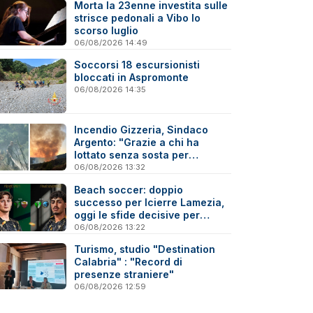
Morta la 23enne investita sulle
strisce pedonali a Vibo lo
scorso luglio
06/08/2026 14:49
Soccorsi 18 escursionisti
bloccati in Aspromonte
06/08/2026 14:35
Incendio Gizzeria, Sindaco
Argento: "Grazie a chi ha
lottato senza sosta per
difendere il nostro territorio"
06/08/2026 13:32
Beach soccer: doppio
successo per Icierre Lamezia,
oggi le sfide decisive per
salvezza e scudetto Under 20
06/08/2026 13:22
Turismo, studio "Destination
Calabria" : "Record di
presenze straniere"
06/08/2026 12:59