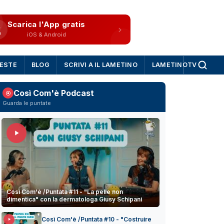
Scarica l'App gratis
iOS & Android
IESTE
BLOG
SCRIVI A IL LAMETINO
LAMETINOTV
Così Com'è Podcast
Guarda le puntate
Così Com'è /Puntata #11 - "La pelle non
dimentica" con la dermatologa Giusy Schipani
Così Com'è /Puntata #10 - "Costruire