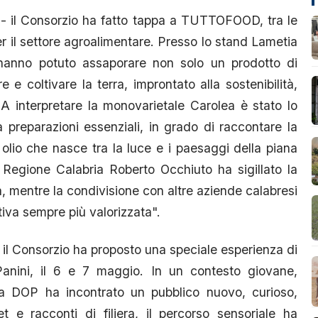
 - il Consorzio ha fatto tappa a TUTTOFOOD, tra le
er il settore agroalimentare. Presso lo stand Lametia
i hanno potuto assaporare non solo un prodotto di
 coltivare la terra, improntato alla sostenibilità,
o. A interpretare la monovarietale Carolea è stato lo
a preparazioni essenziali, in grado di raccontare la
n olio che nasce tra la luce e i paesaggi della piana
a Regione Calabria Roberto Occhiuto ha sigillato la
a, mentre la condivisione con altre aziende calabresi
ttiva sempre più valorizzata".
 il Consorzio ha proposto una speciale esperienza di
nini, il 6 e 7 maggio. In un contesto giovane,
tia DOP ha incontrato un pubblico nuovo, curioso,
t e racconti di filiera, il percorso sensoriale ha