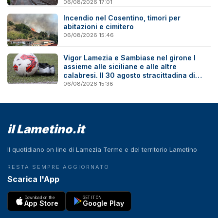
06/08/2026 17:01
Incendio nel Cosentino, timori per
abitazioni e cimitero
06/08/2026 15:46
Vigor Lamezia e Sambiase nel girone I
assieme alle siciliane e alle altre
calabresi. Il 30 agosto stracittadina di
Coppa Italia
06/08/2026 15:38
il Lametino.it
Il quotidiano on line di Lamezia Terme e del territorio Lametino
RESTA SEMPRE AGGIORNATO
Scarica l'App
Download on the
GET IT ON
App Store
Google Play