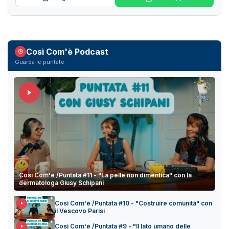
Così Com'è Podcast
Guarda le puntate
Così Com'è /Puntata #11 - "La pelle non dimentica" con la
dermatologa Giusy Schipani
Così Com'è /Puntata #10 - "Costruire comunità" con
il Vescovo Parisi
Così Com'è /Puntata #9 - "Il lato umano delle