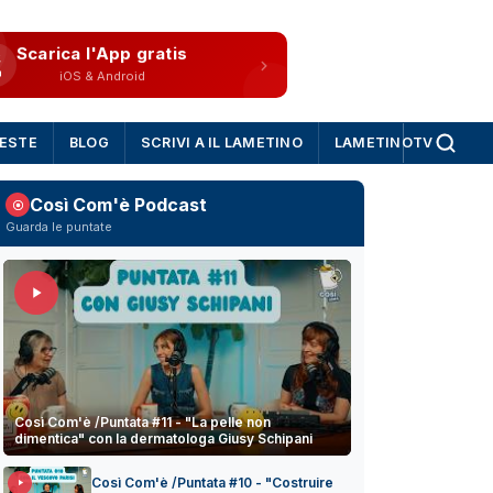
Scarica l'App gratis
iOS & Android
IESTE
BLOG
SCRIVI A IL LAMETINO
LAMETINOTV
Così Com'è Podcast
Guarda le puntate
Così Com'è /Puntata #11 - "La pelle non
dimentica" con la dermatologa Giusy Schipani
Così Com'è /Puntata #10 - "Costruire