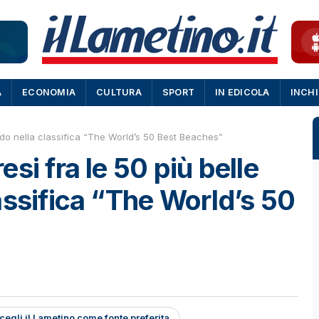
A
ECONOMIA
CULTURA
SPORT
IN EDICOLA
INCH
ndo nella classifica “The World’s 50 Best Beaches”
si fra le 50 più belle
assifica “The World’s 50
cegli il Lametino come fonte preferita