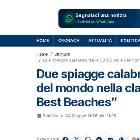
Segnalaci una notizia
Scrivici su WhatsApp
HOME
CRONACA
ATTUALITÀ
POLITIC
Home
Ultimora
Due spiagge calabresi fra le 50 più belle del mo
Due spiagge calabre
del mondo nella cl
Best Beaches”
Pubblicato: 04 Maggio 2025 alle 11:25
CONDIVIDI
S