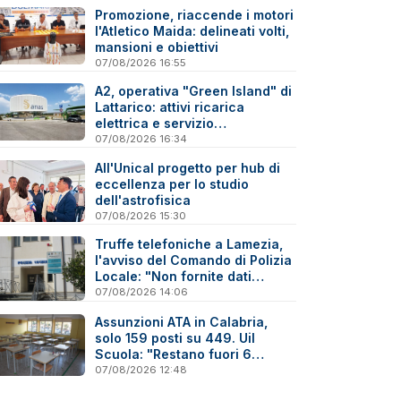
Promozione, riaccende i motori
l'Atletico Maida: delineati volti,
mansioni e obiettivi
07/08/2026 16:55
A2, operativa "Green Island" di
Lattarico: attivi ricarica
elettrica e servizio
sperimentale di soccorso
07/08/2026 16:34
sanitario
All'Unical progetto per hub di
eccellenza per lo studio
dell'astrofisica
07/08/2026 15:30
Truffe telefoniche a Lamezia,
l'avviso del Comando di Polizia
Locale: "Non fornite dati
personali"
07/08/2026 14:06
Assunzioni ATA in Calabria,
solo 159 posti su 449. Uil
Scuola: "Restano fuori 6
precari su 10"
07/08/2026 12:48