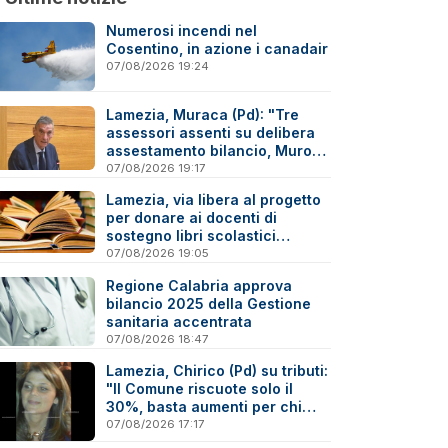
Numerosi incendi nel
Cosentino, in azione i canadair
07/08/2026 19:24
Lamezia, Muraca (Pd): "Tre
assessori assenti su delibera
assestamento bilancio, Murone
in difficoltà"
07/08/2026 19:17
Lamezia, via libera al progetto
per donare ai docenti di
sostegno libri scolastici
destinati al macero
07/08/2026 19:05
Regione Calabria approva
bilancio 2025 della Gestione
sanitaria accentrata
07/08/2026 18:47
Lamezia, Chirico (Pd) su tributi:
"Il Comune riscuote solo il
30%, basta aumenti per chi
paga"
07/08/2026 17:17