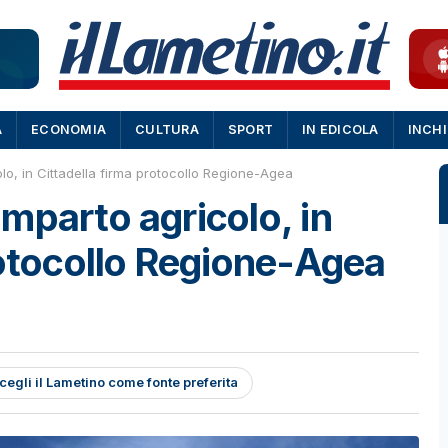
A
ECONOMIA
CULTURA
SPORT
IN EDICOLA
INCH
lo, in Cittadella firma protocollo Regione-Agea
mparto agricolo, in
rotocollo Regione-Agea
cegli il Lametino come fonte preferita