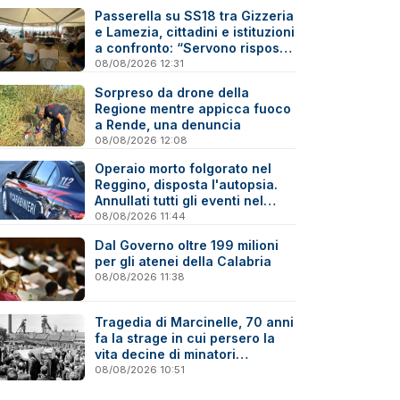
Passerella su SS18 tra Gizzeria
e Lamezia, cittadini e istituzioni
a confronto: “Servono risposte
e tempi certi”
08/08/2026 12:31
Sorpreso da drone della
Regione mentre appicca fuoco
a Rende, una denuncia
08/08/2026 12:08
Operaio morto folgorato nel
Reggino, disposta l'autopsia.
Annullati tutti gli eventi nel
paese della tragedia
08/08/2026 11:44
Dal Governo oltre 199 milioni
per gli atenei della Calabria
08/08/2026 11:38
Tragedia di Marcinelle, 70 anni
fa la strage in cui persero la
vita decine di minatori
calabresi
08/08/2026 10:51