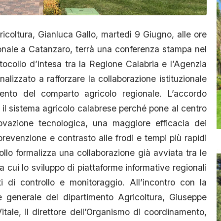
icoltura, Gianluca Gallo, martedì 9 Giugno, alle ore
gionale a Catanzaro, terrà una conferenza stampa nel
otocollo d’intesa tra la Regione Calabria e l’Agenzia
nalizzato a rafforzare la collaborazione istituzionale
mento del comparto agricolo regionale. L’accordo
il sistema agricolo calabrese perché pone al centro
nnovazione tecnologica, una maggiore efficacia dei
i prevenzione e contrasto alle frodi e tempi più rapidi
collo formalizza una collaborazione già avviata tra le
ra cui lo sviluppo di piattaforme informative regionali
i di controllo e monitoraggio. All’incontro con la
e generale del dipartimento Agricoltura, Giuseppe
 Vitale, il direttore dell’Organismo di coordinamento,