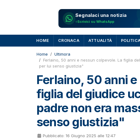
Segnalaci una notizia
Scrivici su WhatsApp
HOME
CRONACA
ATTUALITÀ
POLITIC
Home
Ultimora
Ferlaino, 50 anni e nessun colpevole. La figlia 
per lui senso giustizia"
Ferlaino, 50 anni e
figlia del giudice 
padre non era mass
senso giustizia"
Pubblicato: 16 Giugno 2025 alle 12:47