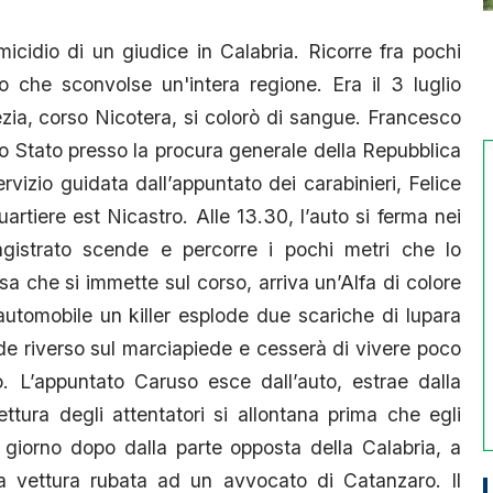
icidio di un giudice in Calabria. Ricorre fra pochi
inio che sconvolse un'intera regione. Era il 3 luglio
ezia, corso Nicotera, si colorò di sangue. Francesco
lo Stato presso la procura generale della Repubblica
servizio guidata dall’appuntato dei carabinieri, Felice
rtiere est Nicastro. Alle 13.30, l’auto si ferma nei
 magistrato scende e percorre i pochi metri che lo
a che si immette sul corso, arriva un’Alfa di colore
’automobile un killer esplode due scariche di lupara
ade riverso sul marciapiede e cesserà di vivere poco
o. L’appuntato Caruso esce dall’auto, estrae dalla
ttura degli attentatori si allontana prima che egli
il giorno dopo dalla parte opposta della Calabria, a
una vettura rubata ad un avvocato di Catanzaro. Il