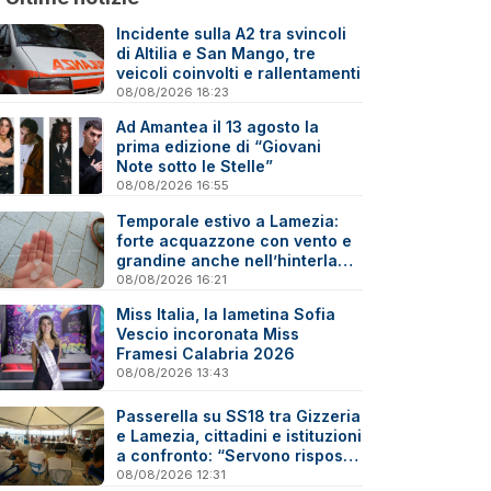
Incidente sulla A2 tra svincoli
di Altilia e San Mango, tre
veicoli coinvolti e rallentamenti
08/08/2026 18:23
Ad Amantea il 13 agosto la
prima edizione di “Giovani
Note sotto le Stelle”
08/08/2026 16:55
Temporale estivo a Lamezia:
forte acquazzone con vento e
grandine anche nell’hinterland
- Video
08/08/2026 16:21
Miss Italia, la lametina Sofia
Vescio incoronata Miss
Framesi Calabria 2026
08/08/2026 13:43
Passerella su SS18 tra Gizzeria
e Lamezia, cittadini e istituzioni
a confronto: “Servono risposte
e tempi certi”
08/08/2026 12:31