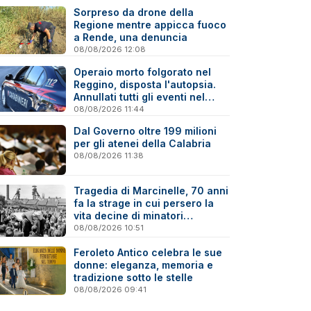
Sorpreso da drone della
Regione mentre appicca fuoco
a Rende, una denuncia
08/08/2026 12:08
Operaio morto folgorato nel
Reggino, disposta l'autopsia.
Annullati tutti gli eventi nel
paese della tragedia
08/08/2026 11:44
Dal Governo oltre 199 milioni
per gli atenei della Calabria
08/08/2026 11:38
Tragedia di Marcinelle, 70 anni
fa la strage in cui persero la
vita decine di minatori
calabresi
08/08/2026 10:51
Feroleto Antico celebra le sue
donne: eleganza, memoria e
tradizione sotto le stelle
08/08/2026 09:41