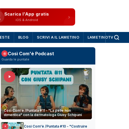
Scarica l'App gratis
iOS & Android
IESTE
BLOG
SCRIVI A IL LAMETINO
LAMETINOTV
Così Com'è Podcast
Guarda le puntate
Così Com'è /Puntata #11 - "La pelle non
dimentica" con la dermatologa Giusy Schipani
Così Com'è /Puntata #10 - "Costruire