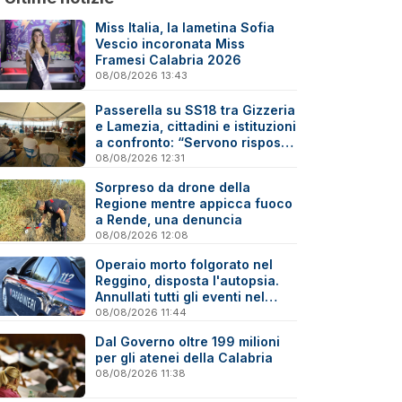
Miss Italia, la lametina Sofia
Vescio incoronata Miss
Framesi Calabria 2026
08/08/2026 13:43
Passerella su SS18 tra Gizzeria
e Lamezia, cittadini e istituzioni
a confronto: “Servono risposte
e tempi certi”
08/08/2026 12:31
Sorpreso da drone della
Regione mentre appicca fuoco
a Rende, una denuncia
08/08/2026 12:08
Operaio morto folgorato nel
Reggino, disposta l'autopsia.
Annullati tutti gli eventi nel
paese della tragedia
08/08/2026 11:44
Dal Governo oltre 199 milioni
per gli atenei della Calabria
08/08/2026 11:38