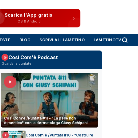
Scarica l'App gratis
iOS & Android
IESTE
BLOG
SCRIVI A IL LAMETINO
LAMETINOTV
Così Com'è Podcast
Guarda le puntate
Così Com'è /Puntata #11 - "La pelle non
dimentica" con la dermatologa Giusy Schipani
Così Com'è /Puntata #10 - "Costruire