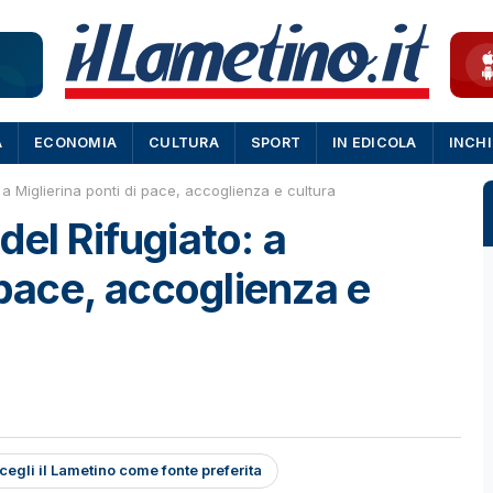
A
ECONOMIA
CULTURA
SPORT
IN EDICOLA
INCH
 a Miglierina ponti di pace, accoglienza e cultura
el Rifugiato: a
 pace, accoglienza e
cegli il Lametino come fonte preferita