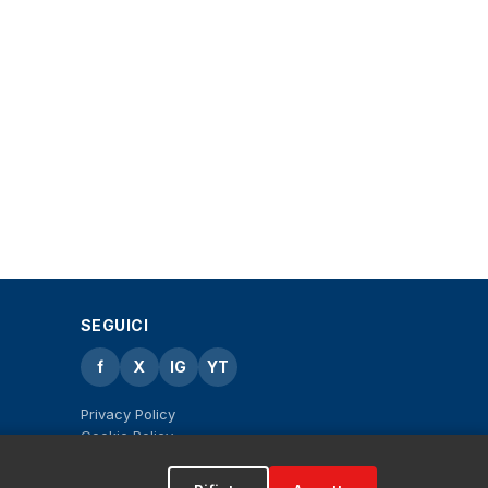
SEGUICI
f
X
IG
YT
Privacy Policy
Cookie Policy
Note legali
La Redazione