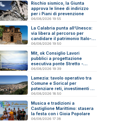
Rischio sismico, la Giunta
approva le linee di indirizzo
per i Piani di prevenzione
06/08/2026 19:55
La Calabria punta all’Unesco:
via libera al percorso per
candidare il patrimonio Italo-
Greco medievale
06/08/2026 19:50
Mit, ok Consiglio Lavori
pubblici a progettazione
esecutiva ponte Stretto -
Reazioni
06/08/2026 19:39
Lamezia: tavolo operativo tra
Comune e Sorical per
potenziare reti, investimenti e
manutenzione
06/08/2026 18:50
Musica e tradizioni a
Castiglione Marittimo: stasera
la festa con i Gioia Popolare
06/08/2026 17:38