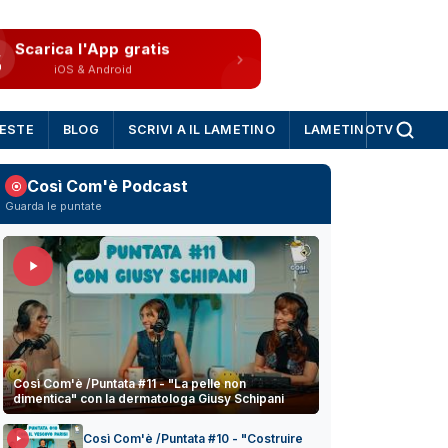
Scarica l'App gratis
iOS & Android
IESTE
BLOG
SCRIVI A IL LAMETINO
LAMETINOTV
Così Com'è Podcast
Guarda le puntate
Così Com'è /Puntata #11 - "La pelle non
dimentica" con la dermatologa Giusy Schipani
Così Com'è /Puntata #10 - "Costruire