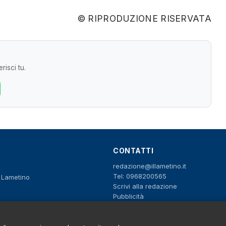
© RIPRODUZIONE RISERVATA
risci tu.
CONTATTI
redazione@illametino.it
Tel: 0968200565
o Lametino
Scrivi alla redazione
Pubblicità