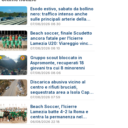
Esodo estivo, sabato da bollino
nero: traffico intenso anche
sulle principali arterie della
Calabria
07/08/2026 08:30
Beach soccer, finale Scudetto
ancora fatale per l'Icierre
Lamezia U20: Viareggio vince
ai rigori
07/08/2026 08:10
Gruppo scout bloccato in
Aspromonte, recuperati 18
giovani tra cui 8 minorenni
07/08/2026 08:06
Discarica abusiva vicino al
centro e rifiuti bruciati,
sequestrata area a Isola Capo
Rizzuto
07/08/2026 07:59
Beach Soccer, l'Icierre
Lamezia batte 4-2 la Roma e
centra la permanenza nel
massimo torneo nazionale
06/08/2026 22:18