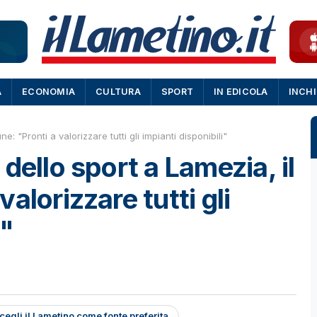
A
ECONOMIA
CULTURA
SPORT
IN EDICOLA
INCH
 "Pronti a valorizzare tutti gli impianti disponibili"
dello sport a Lamezia, il
alorizzare tutti gli
i"
cegli il Lametino come fonte preferita