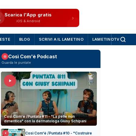
Scarica l'App gratis
iOS & Android
IESTE
BLOG
SCRIVI A IL LAMETINO
LAMETINOTV
Così Com'è Podcast
Guarda le puntate
Così Com'è /Puntata #11 - "La pelle non
dimentica" con la dermatologa Giusy Schipani
Così Com'è /Puntata #10 - "Costruire