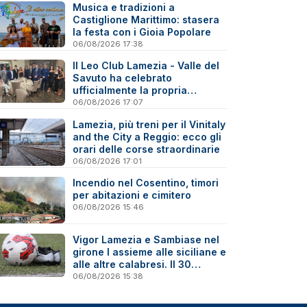
Musica e tradizioni a
Castiglione Marittimo: stasera
la festa con i Gioia Popolare
06/08/2026 17:38
Il Leo Club Lamezia - Valle del
Savuto ha celebrato
ufficialmente la propria
riattivazione
06/08/2026 17:07
Lamezia, più treni per il Vinitaly
and the City a Reggio: ecco gli
orari delle corse straordinarie
06/08/2026 17:01
Incendio nel Cosentino, timori
per abitazioni e cimitero
06/08/2026 15:46
Vigor Lamezia e Sambiase nel
girone I assieme alle siciliane e
alle altre calabresi. Il 30
agosto stracittadina di Coppa
06/08/2026 15:38
Italia