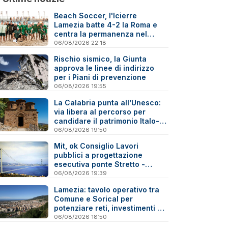
Beach Soccer, l'Icierre
Lamezia batte 4-2 la Roma e
centra la permanenza nel
massimo torneo nazionale
06/08/2026 22:18
Rischio sismico, la Giunta
approva le linee di indirizzo
per i Piani di prevenzione
06/08/2026 19:55
La Calabria punta all’Unesco:
via libera al percorso per
candidare il patrimonio Italo-
Greco medievale
06/08/2026 19:50
Mit, ok Consiglio Lavori
pubblici a progettazione
esecutiva ponte Stretto -
Reazioni
06/08/2026 19:39
Lamezia: tavolo operativo tra
Comune e Sorical per
potenziare reti, investimenti e
manutenzione
06/08/2026 18:50