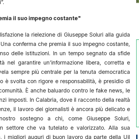
ni”.
remia il suo impegno costante"
sfazione la rielezione di Giuseppe Soluri alla guida
ia. Una conferma che premia il suo impegno costante,
so delle istituzioni. In un tempo segnato da sfide
à nel garantire un’informazione libera, corretta e
 rivela sempre più centrale per la tenuta democratica
 è svolta con rigore e responsabilità, è presidio di
e comunità. È anche baluardo contro le fake news, le
enzi imposti. In Calabria, dove il racconto della realtà
nze, il lavoro dei giornalisti è ancora più delicato e
 nostro sostegno a chi, come Giuseppe Soluri,
n settore che va tutelato e valorizzato. Alla sua
e, i migliori auguri di buon lavoro da parte della Uil