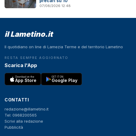
precari su 10"
07/08/2026 12:48
il Lametino.it
Il quotidiano on line di Lamezia Terme e del territorio Lametino
RESTA SEMPRE AGGIORNATO
Scarica l'App
Download on the
GET IT ON
App Store
Google Play
CONTATTI
redazione@illametino.it
Tel: 0968200565
Scrivi alla redazione
Pubblicità